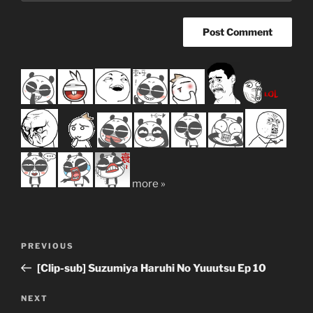
more »
Post
Previous
PREVIOUS
navigation
Post
[Clip-sub] Suzumiya Haruhi No Yuuutsu Ep 10
Next
NEXT