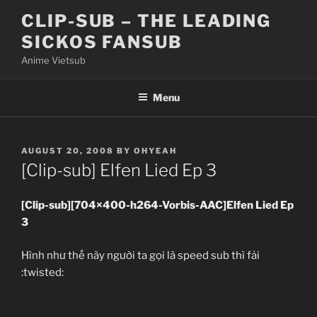
Skip
CLIP-SUB – THE LEADING
to
SICKOS FANSUB
content
Anime Vietsub
Menu
POSTED
AUGUST 20, 2008
BY
OHYEAH
ON
[Clip-sub] Elfen Lied Ep 3
[Clip-sub][704×400-h264-Vorbis-AAC]Elfen Lied Ep
3
Hình như thế này người ta gọi là speed sub thì fải
:twisted: