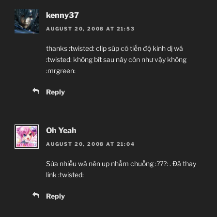
kenny37
AUGUST 20, 2008 AT 21:53
thanks :twisted: clip súp có tiến độ kinh dị wá
:twisted: không bít sau này còn như vậy không
:mrgreen:
Reply
Oh Yeah
AUGUST 20, 2008 AT 21:04
Sửa nhiều wá nên up nhầm chuồng :???: . Đã thay
link :twisted:
Reply