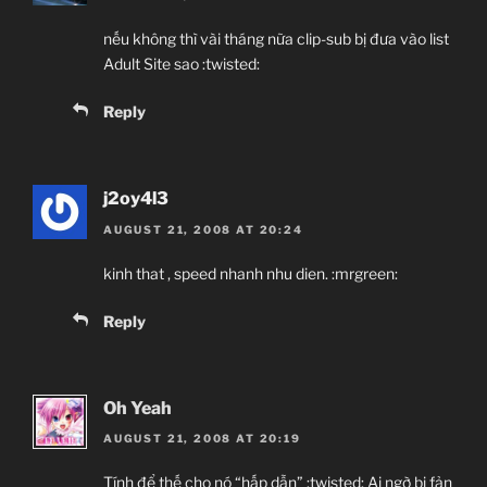
nếu không thì vài tháng nữa clip-sub bị đưa vào list
Adult Site sao :twisted:
Reply
j2oy4l3
AUGUST 21, 2008 AT 20:24
kinh that , speed nhanh nhu dien. :mrgreen:
Reply
Oh Yeah
AUGUST 21, 2008 AT 20:19
Tính để thế cho nó “hấp dẫn” :twisted: Ai ngờ bị fản