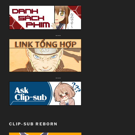
---
---
CLIP-SUB REBORN