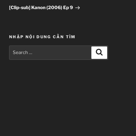
Post
[Clip-sub] Kanon (2006) Ep 9
NHẬP NỘI DUNG CẦN TÌM
Search
Search
for: