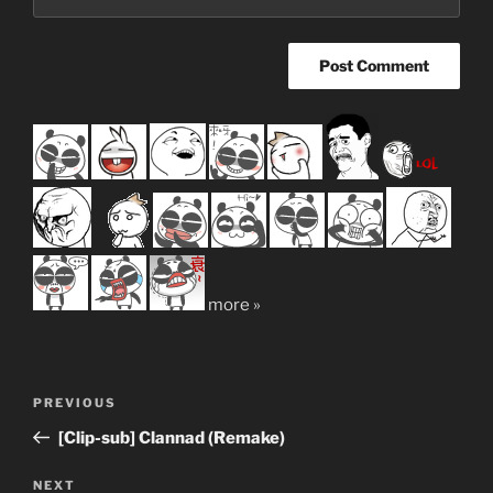
more »
Post
Previous
PREVIOUS
navigation
Post
[Clip-sub] Clannad (Remake)
Next
NEXT