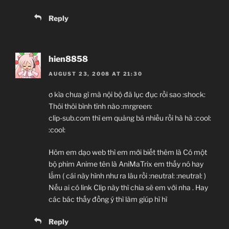
Reply
hien8858
AUGUST 23, 2008 AT 21:30
ơ kìa chưa gì mà nội bộ đã lục đục rồi sao :shock:
Thôi thôi bình tĩnh nào :mrgreen:
clip-sub.com thì em quảng bá nhiều rồi hà hà :cool:
:cool:
Hôm em dạo web thì em mới biết thêm là Có một
bộ phim Anime tên là AniMaTrix em thấy nó hay
lắm ( cái này hình như ra lâu rồi :neutral: :neutral: )
Nếu ai có link Clip này thì chia sẽ em với nha . Hay
các bác thấy đồng ý thì làm giúp hì hì
Reply