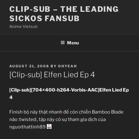
Skip
CLIP-SUB – THE LEADING
to
SICKOS FANSUB
content
Anime Vietsub
Menu
POSTED
AUGUST 21, 2008
BY
OHYEAH
ON
[Clip-sub] Elfen Lied Ep 4
[Clip-sub][704×400-h264-Vorbis-AAC]Elfen Lied Ep
4
Finish bộ này thật nhanh để còn chiến Bamboo Blade
nào :twisted:, tập này có sự tham gia dịch của
nguoithattinh89