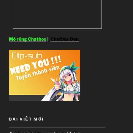
Mở rộng Chatbox
||
Chatbox Đen
BÀI VIẾT MỚI