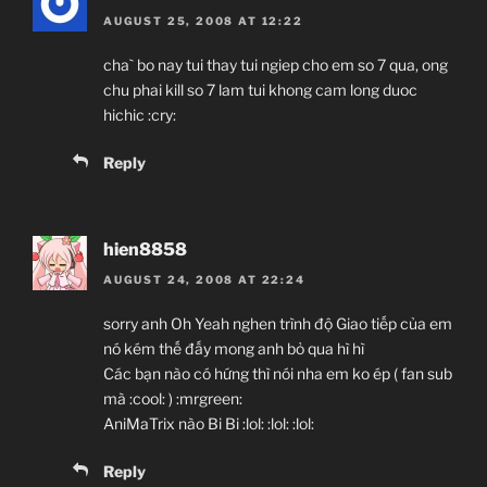
AUGUST 25, 2008 AT 12:22
cha` bo nay tui thay tui ngiep cho em so 7 qua, ong
chu phai kill so 7 lam tui khong cam long duoc
hichic :cry:
Reply
hien8858
AUGUST 24, 2008 AT 22:24
sorry anh Oh Yeah nghen trình độ Giao tiếp của em
nó kém thế đấy mong anh bỏ qua hì hì
Các bạn nào có hứng thì nói nha em ko ép ( fan sub
mà :cool: ) :mrgreen:
AniMaTrix nào Bi Bi :lol: :lol: :lol:
Reply