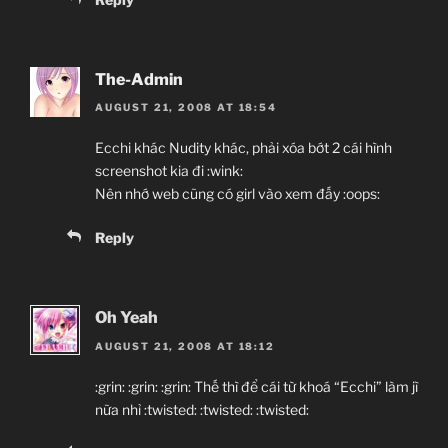
The-Admin
AUGUST 21, 2008 AT 18:54
Ecchi khác Nudity khác, phải xóa bớt 2 cái hình
screenshot kia đi :wink:
Nên nhớ web cũng có girl vào xem đấy :oops:
Reply
Oh Yeah
AUGUST 21, 2008 AT 18:12
:grin: :grin: :grin: Thế thì để cái từ khoá “Ecchi” làm jì
nữa nhỉ :twisted: :twisted: :twisted: