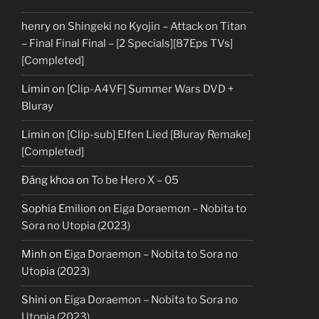
henry
on
Shingeki no Kyojin – Attack on Titan
– Final Final Final – [2 Specials][87Eps TVs]
[Completed]
Limin
on
[Clip-A4VF] Summer Wars DVD +
Bluray
Limin
on
[Clip-sub] Elfen Lied [Bluray Remake]
[Completed]
Đăng khoa
on
To be Hero X – 05
Sophia Emilion
on
Eiga Doraemon – Nobita to
Sora no Utopia (2023)
Minh
on
Eiga Doraemon – Nobita to Sora no
Utopia (2023)
Shini
on
Eiga Doraemon – Nobita to Sora no
Utopia (2023)