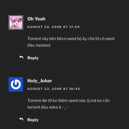
Oh Yeah
AUGUST 22, 2008 AT 17:59
Torrent này bên bitvn seed hộ ấy chứ tớ có seed
đâu :twisted:
Reply
Holy_Joker
AUGUST 22, 2008 AT 16:45
Torrent die tớ ko thèm seed nữa :)),mà ko cần
torrent đâu xeka à ~_~
Reply