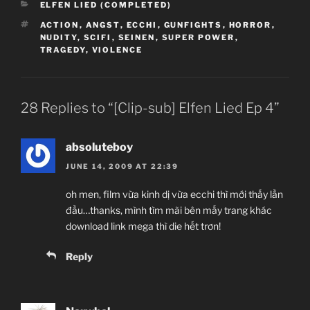
CATEGORIES
ELFEN LIED (COMPLETED)
TAGS
ACTION
,
ANGST
,
ECCHI
,
GUNFIGHTS
,
HORROR
,
NUDITY
,
SCIFI
,
SEINEN
,
SUPER POWER
,
TRAGEDY
,
VIOLENCE
28 Replies to “[Clip-sub] Elfen Lied Ep 4”
absoluteboy
JUNE 14, 2009 AT 22:39
oh men, film vừa kinh dị vừa ecchi thì mới thấy lần
đầu…thanks, mình tìm mãi bên mấy trang khác
download link mega thì die hết trơn!
Reply