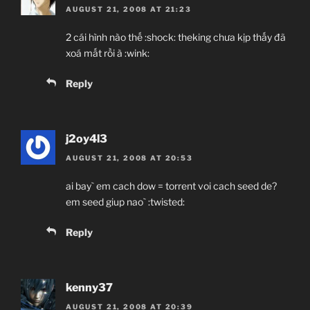
AUGUST 21, 2008 AT 21:23
2 cái hình nào thế :shock: theking chưa kịp thấy đã
xoá mất rồi à :wink:
Reply
j2oy4l3
AUGUST 21, 2008 AT 20:53
ai bay` em cach dow = torrent voi cach seed de?
em seed giup nao` :twisted:
Reply
kenny37
AUGUST 21, 2008 AT 20:39