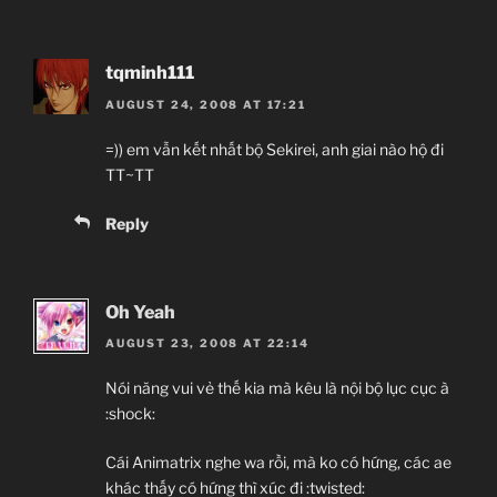
tqminh111
AUGUST 24, 2008 AT 17:21
=)) em vẫn kết nhất bộ Sekirei, anh giai nào hộ đi
TT~TT
Reply
Oh Yeah
AUGUST 23, 2008 AT 22:14
Nói năng vui vẻ thế kia mà kêu là nội bộ lục cục à
:shock:
Cái Animatrix nghe wa rồi, mà ko có hứng, các ae
khác thấy có hứng thì xúc đi :twisted: