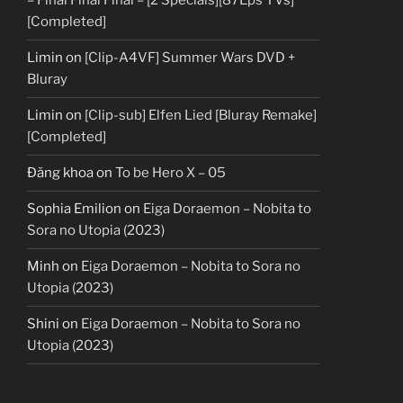
– Final Final Final – [2 Specials][87Eps TVs]
[Completed]
Limin
on
[Clip-A4VF] Summer Wars DVD +
Bluray
Limin
on
[Clip-sub] Elfen Lied [Bluray Remake]
[Completed]
Đăng khoa
on
To be Hero X – 05
Sophia Emilion
on
Eiga Doraemon – Nobita to
Sora no Utopia (2023)
Minh
on
Eiga Doraemon – Nobita to Sora no
Utopia (2023)
Shini
on
Eiga Doraemon – Nobita to Sora no
Utopia (2023)