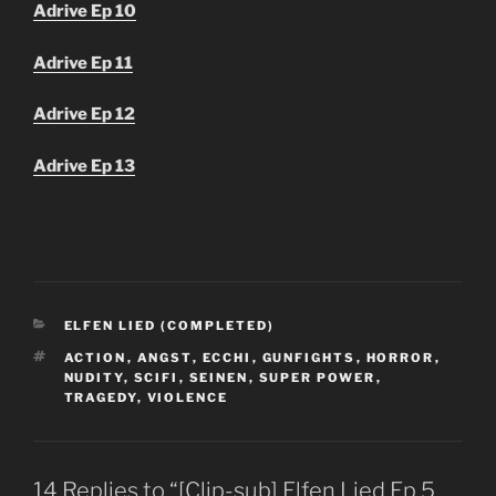
Adrive Ep 10
Adrive Ep 11
Adrive Ep 12
Adrive Ep 13
CATEGORIES
ELFEN LIED (COMPLETED)
TAGS
ACTION
,
ANGST
,
ECCHI
,
GUNFIGHTS
,
HORROR
,
NUDITY
,
SCIFI
,
SEINEN
,
SUPER POWER
,
TRAGEDY
,
VIOLENCE
14 Replies to “[Clip-sub] Elfen Lied Ep 5