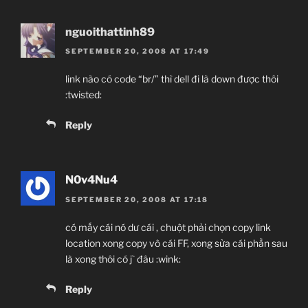
nguoithattinh89
SEPTEMBER 20, 2008 AT 17:49
link nào có code “br/” thì dell đi là down được thôi
:twisted:
Reply
N0v4Nu4
SEPTEMBER 20, 2008 AT 17:18
có mấy cái nó dư cái , chuột phải chọn copy link
location xong copy vô cái FF, xong sửa cái phần sau
là xong thôi có j` đâu :wink:
Reply