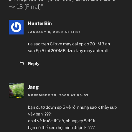
~> 13 [Final]”
HunterBin
JANUARY 8, 2009 AT 11:17
ua sao tren Clip.vn may cai ep co 20~MB ah
sao Ep 5 toi 200MB dzu dzay may anh :roll:
Reply
Jang
NOVEMBER 28, 2008 AT 05:03
bạn ơi, tớ down ep 5 về rồi nhưng sao k thấy sub
vậy bạn :???:
ep 4 về trước thì có, nhưng ep 5 thì k
bạn có thể xem hộ mình được k :???: