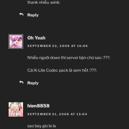
thank nhiều :wink:
Reply
Oh Yeah
SEPTEMBER 22, 2008 AT 16:06
Nhiều người down thì server bận chứ sao :???:
Cài K-Lite Codec pack là xem hết :???:
Reply
hien8858
SEPTEMBER 21, 2008 AT 13:04
sao bay gio la la