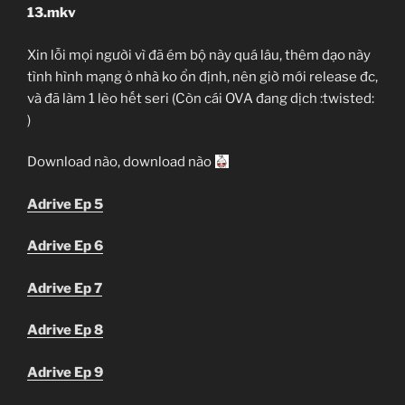
13.mkv
Xin lỗi mọi người vì đã ém bộ này quá lâu, thêm dạo này
tình hình mạng ở nhà ko ổn định, nên giờ mới release đc,
và đã làm 1 lèo hết seri (Còn cái OVA đang dịch :twisted:
)
Download nào, download nào
Adrive Ep 5
Adrive Ep 6
Adrive Ep 7
Adrive Ep 8
Adrive Ep 9