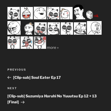
more »
Post
Previous
PREVIOUS
navigation
Post
[Clip-sub] Soul Eater Ep 17
Next
NEXT
Post
[Clip-sub] Suzumiya Haruhi No Yuuutsu Ep 12 + 13
[Final]