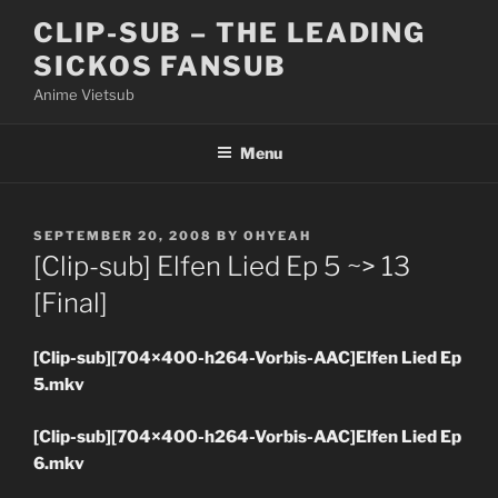
Skip
CLIP-SUB – THE LEADING
to
SICKOS FANSUB
content
Anime Vietsub
Menu
POSTED
SEPTEMBER 20, 2008
BY
OHYEAH
ON
[Clip-sub] Elfen Lied Ep 5 ~> 13
[Final]
[Clip-sub][704×400-h264-Vorbis-AAC]Elfen Lied Ep
5.mkv
[Clip-sub][704×400-h264-Vorbis-AAC]Elfen Lied Ep
6.mkv