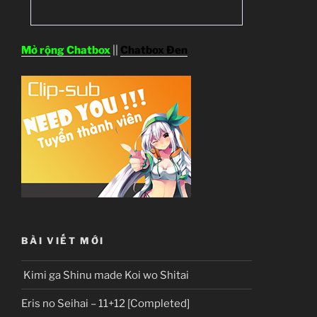
Mở rộng Chatbox
||
Chatbox Đen
BÀI VIẾT MỚI
Kimi ga Shinu made Koi wo Shitai
Eris no Seihai – 11+12 [Completed]