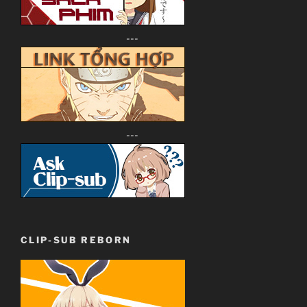
---
---
CLIP-SUB REBORN