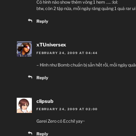
Có hình nào show thêm vòng 1 hem ….. :lol:
btw, còn 2 tập nữa, mỗi ngày ráng quăng 1 quả rar ui
Reply
xTUniversex
FEBRUARY 24, 2009 AT 04:44
– Hình như Bomb chuẩn bị sẵn hết rồi, mỗi ngày quă
Reply
clipsub
FEBRUARY 24, 2009 AT 02:00
Garei Zero có Ecchi! yay~
Reply