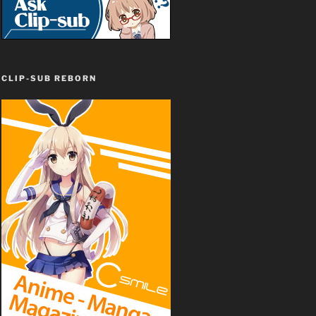
CLIP-SUB REBORN