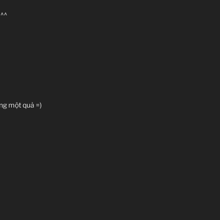
 ^^
ng một quả =)