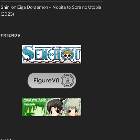
Shini
on
Eiga Doraemon – Nobita to Sora no Utopia
(2023)
FRIENDS