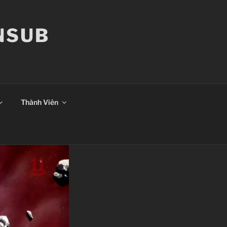
ANSUB
Thành Viên