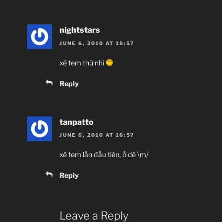
nightstars
JUNE 6, 2010 AT 18:57
xé tem thứ nhì
Reply
tanpatto
JUNE 6, 2010 AT 16:57
xé tem lần đầu tiên, ồ dé \m/
Reply
Leave a Reply