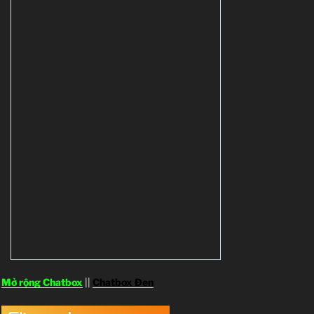
Mở rộng Chatbox
||
Chatbox Đen