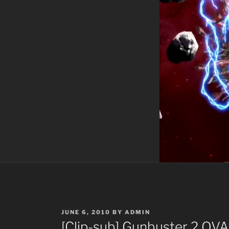
POSTED
JUNE 6, 2010
BY
ADMIN
ON
[Clip-sub] Gunbuster 2 OVA