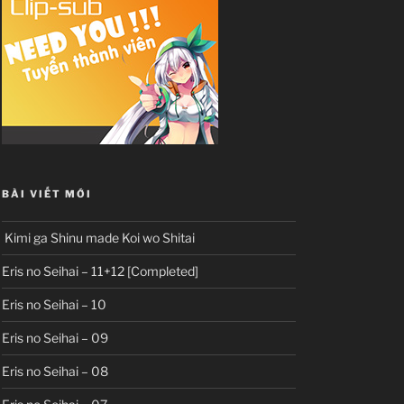
BÀI VIẾT MỚI
Kimi ga Shinu made Koi wo Shitai
Eris no Seihai – 11+12 [Completed]
Eris no Seihai – 10
Eris no Seihai – 09
Eris no Seihai – 08