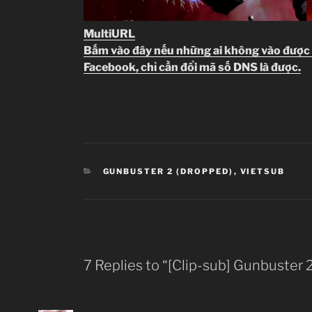
MultiURL
Bấm vào đây nếu những ai không vào được 
Facebook, chỉ cần đổi mã số DNS là được.
CATEGORIES
GUNBUSTER 2 (DROPPED)
,
VIETSUB
7 Replies to “[Clip-sub] Gunbuster 