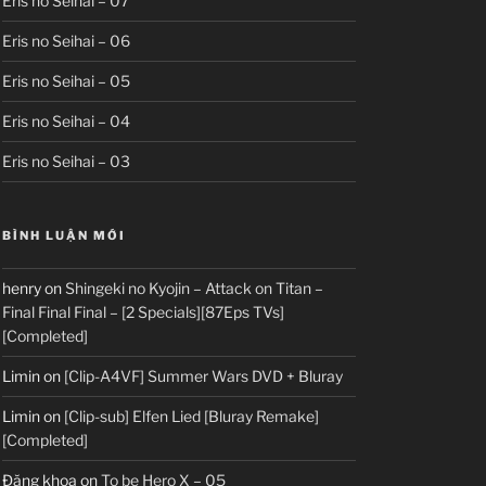
Eris no Seihai – 07
Eris no Seihai – 06
Eris no Seihai – 05
Eris no Seihai – 04
Eris no Seihai – 03
BÌNH LUẬN MỚI
henry
on
Shingeki no Kyojin – Attack on Titan –
Final Final Final – [2 Specials][87Eps TVs]
[Completed]
Limin
on
[Clip-A4VF] Summer Wars DVD + Bluray
Limin
on
[Clip-sub] Elfen Lied [Bluray Remake]
[Completed]
Đăng khoa
on
To be Hero X – 05