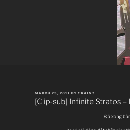
POSTED
MARCH 25, 2011
BY
!!RAIN!!
ON
[Clip-sub] Infinite Stratos – 
Đã xong bả