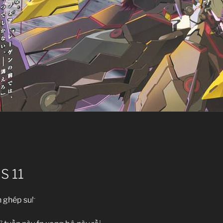
IS 11
n ghép sub