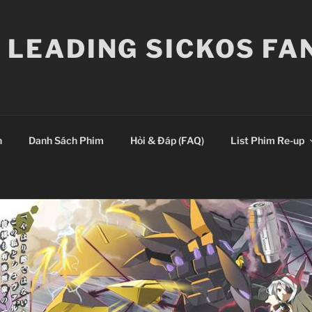
E LEADING SICKOS F
n
Danh Sách Phim
Hỏi & Đáp (FAQ)
List Phim Re-up