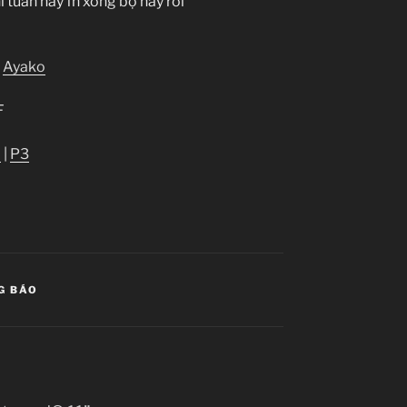
ì tuần này fn xong bộ này rồi
|
Ayako
F
2
|
P3
G BÁO