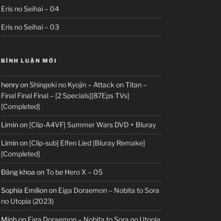
Eris no Seihai – 04
Eris no Seihai – 03
BÌNH LUẬN MỚI
henry
on
Shingeki no Kyojin – Attack on Titan –
Final Final Final – [2 Specials][87Eps TVs]
[Completed]
Limin
on
[Clip-A4VF] Summer Wars DVD + Bluray
Limin
on
[Clip-sub] Elfen Lied [Bluray Remake]
[Completed]
Đăng khoa
on
To be Hero X – 05
Sophia Emilion
on
Eiga Doraemon – Nobita to Sora
no Utopia (2023)
Minh
on
Eiga Doraemon – Nobita to Sora no Utopia