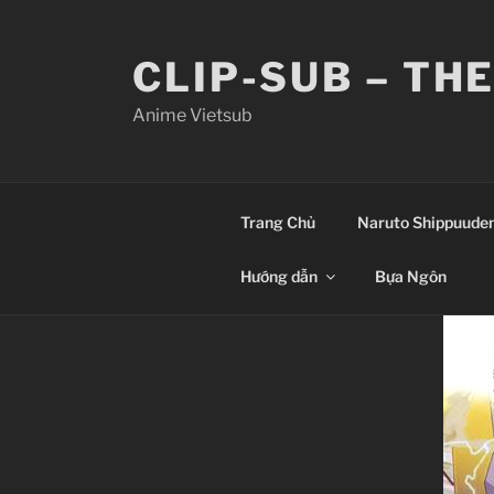
Skip
to
CLIP-SUB – TH
content
Anime Vietsub
Trang Chủ
Naruto Shippuude
Hướng dẫn
Bựa Ngôn