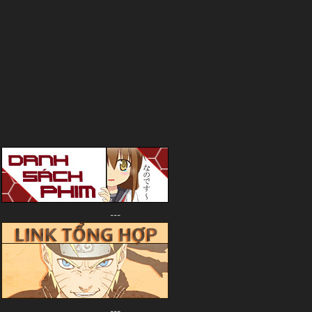
---
---