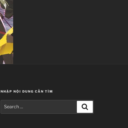
NHẬP NỘI DUNG CẦN TÌM
Search
Search
for: