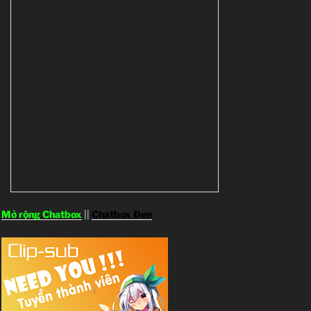
Mở rộng Chatbox
||
Chatbox Đen