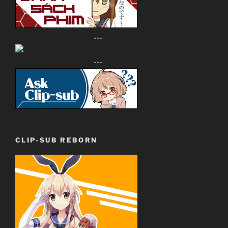
---
---
CLIP-SUB REBORN