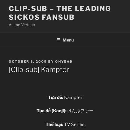
Skip
CLIP-SUB – THE LEADING
to
SICKOS FANSUB
content
Anime Vietsub
Menu
POSTED
OCTOBER 3, 2009
BY
OHYEAH
ON
[Clip-sub] Kämpfer
Tựa đề:
Kämpfer
Tựa đề (Kanji):
けんぷファー
Thể loại:
TV Series