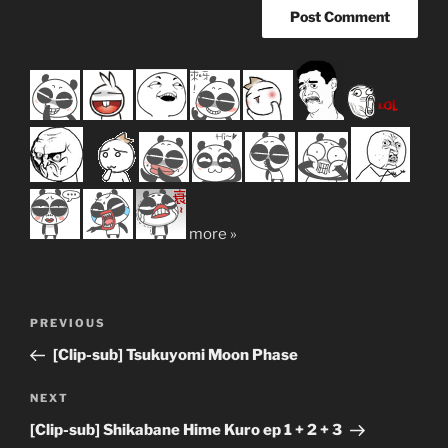
more »
Post
Previous
PREVIOUS
navigation
Post
[Clip-sub] Tsukuyomi Moon Phase
Next
NEXT
Post
[Clip-sub] Shikabane Hime Kuro ep 1 + 2 + 3