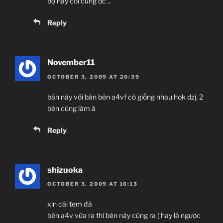
bộ nãy coi cũng dc ..
Reply
November11
OCTOBER 3, 2009 AT 20:39
bản này với bản bên a4vf có giống nhau hok dzị, 2
bên cùng làm à
Reply
shizuoka
OCTOBER 3, 2009 AT 16:13
xin cái tem đã
bên a4v vừa ra thì bên này cũng ra ( hay là ngược