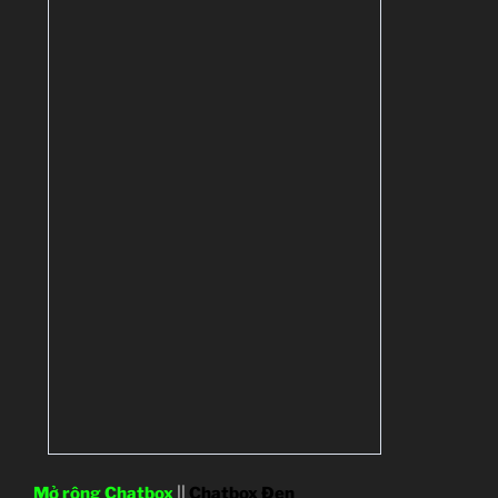
Mở rộng Chatbox
||
Chatbox Đen