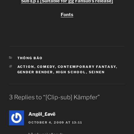
Sub Ep 1 [Suitable for gg Fansub’s release]
Fonts
CATEGORIES
THÔNG BÁO
TAGS
ACTION
,
COMEDY
,
CONTEMPORARY FANTASY
,
GENDER BENDER
,
HIGH SCHOOL
,
SEINEN
3 Replies to “[Clip-sub] Kämpfer”
Angël_£øvë
OCTOBER 4, 2009 AT 13:11