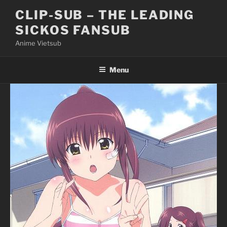
Skip
CLIP-SUB – THE LEADING
to
SICKOS FANSUB
content
Anime Vietsub
Menu