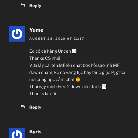
Reply
Yume
AUGUST 28, 2010 AT 21:17
Ẹc có cả hàng Uncen
Thanks CS nhé!
Vừa lấy cái tên MF lên chat box hỏi sao mà MF
down chậm, ko có văng tục hay thúc giục Pj gì cả
mà cũng bị … cấm chat
Thôi vậy mình Free 2 down nên đành
Thanks lại cái.
Reply
Kyris