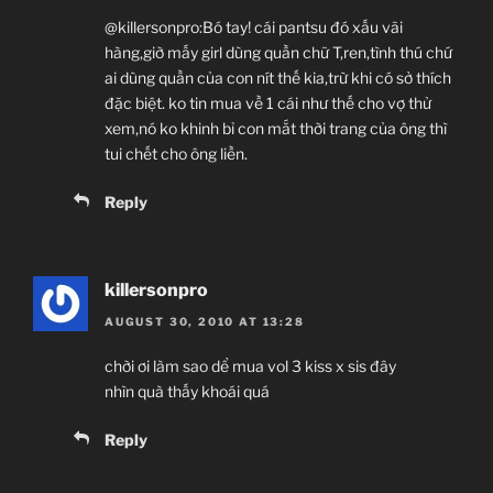
@killersonpro:Bó tay! cái pantsu đó xấu vãi
hàng,giờ mấy girl dùng quần chữ T,ren,tình thú chứ
ai dùng quần của con nít thế kia,trừ khi có sở thích
đặc biệt. ko tin mua về 1 cái như thế cho vợ thử
xem,nó ko khinh bỉ con mắt thời trang của ông thì
tui chết cho ông liền.
Reply
killersonpro
AUGUST 30, 2010 AT 13:28
chời ơi làm sao dể mua vol 3 kiss x sis đây
nhìn quà thấy khoái quá
Reply