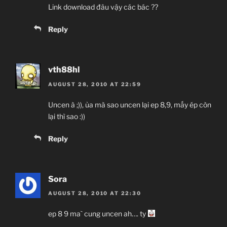
Link download đâu vậy các bác ??
Reply
vth88hl
AUGUST 28, 2010 AT 22:59
Uncen à ;)), ủa mà sao uncen lại ep 8,9, mấy ép còn
lại thì sao :))
Reply
Sora
AUGUST 28, 2010 AT 22:30
ep 8 9 ma` cung uncen ah…. ty