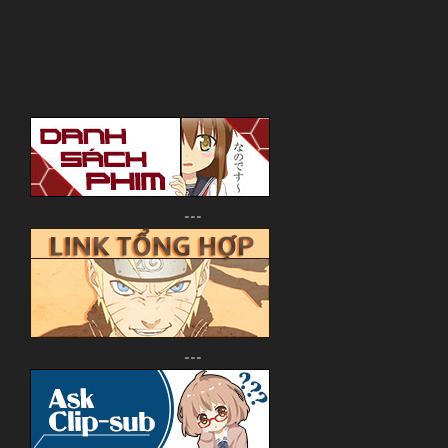
---
---