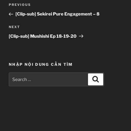
Post
Previous
PREVIOUS
navigation
Post
[Clip-sub] Sekirei Pure Engagement – 8
Next
NEXT
Post
[Clip-sub] Mushishi Ep 18-19-20
NHẬP NỘI DUNG CẦN TÌM
Search
Search
for: