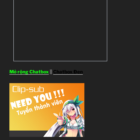
Mở rộng Chatbox
||
Chatbox Đen