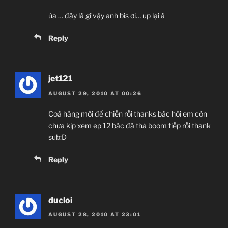
ủa … đây là gì vậy anh bis ơi… up lại à
Reply
jet121
AUGUST 29, 2010 AT 00:26
Coá hàng mới để chiến rồi thanks bác hói em còn
chưa kịp xem ep 12 bác đã thả boom tiếp rồi thank
sub:D
Reply
ducloi
AUGUST 28, 2010 AT 23:01