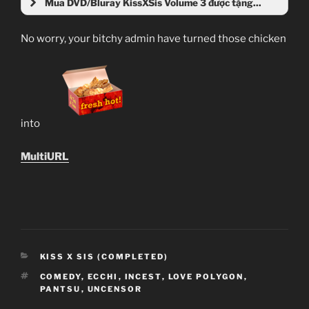
Mua DVD/Bluray KissXSis Volume 3 được tặng...
No worry, your bitchy admin have turned those chicken
into
MultiURL
CATEGORIES
KISS X SIS (COMPLETED)
TAGS
COMEDY
,
ECCHI
,
INCEST
,
LOVE POLYGON
,
PANTSU
,
UNCENSOR