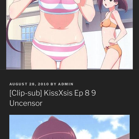
POSTED
AUGUST 28, 2010
BY
ADMIN
ON
[Clip-sub] KissXsis Ep 8 9
Uncensor