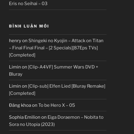
Eris no Seihai – 03
BÌNH LUẬN MỚI
henry
on
Shingeki no Kyojin – Attack on Titan
– Final Final Final – [2 Specials][87Eps TVs]
[Completed]
Limin
on
[Clip-A4VF] Summer Wars DVD +
Bluray
Limin
on
[Clip-sub] Elfen Lied [Bluray Remake]
[Completed]
Đăng khoa
on
To be Hero X – 05
Sophia Emilion
on
Eiga Doraemon – Nobita to
Sora no Utopia (2023)