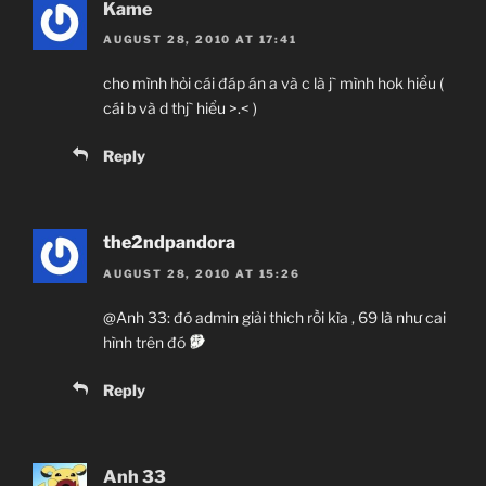
Kame
AUGUST 28, 2010 AT 17:41
cho mình hỏi cái đáp án a và c là j` mình hok hiểu (
cái b và d thj` hiểu >.< )
Reply
the2ndpandora
AUGUST 28, 2010 AT 15:26
@Anh 33: đó admin giải thich rồi kìa , 69 là như cai
hình trên đó
Reply
Anh 33