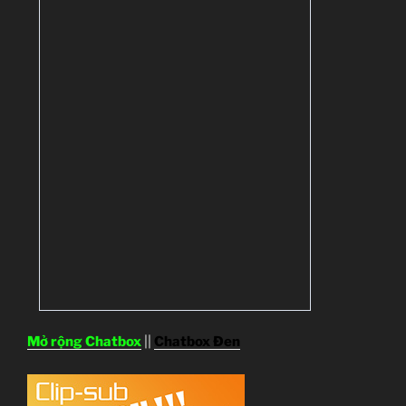
Mở rộng Chatbox
||
Chatbox Đen