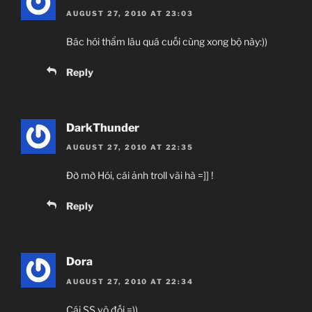
AUGUST 27, 2010 AT 23:03
Bác hói thẩm lâu quá cuối cùng xong bộ này:))
Reply
DarkThunder
AUGUST 27, 2010 AT 22:35
Đờ mờ Hói, cái ảnh troll vãi hà =]] !
Reply
Dora
AUGUST 27, 2010 AT 22:34
Cái SS vô đối =))