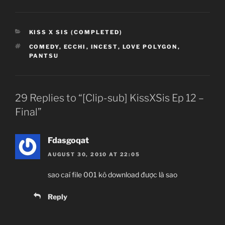
CATEGORIES
KISS X SIS (COMPLETED)
TAGS
COMEDY
,
ECCHI
,
INCEST
,
LOVE POLYGON
,
PANTSU
29 Replies to “[Clip-sub] KissXSis Ep 12 –
Final”
Fdasgoqat
AUGUST 30, 2010 AT 22:05
sao caí file 001 kô download được là sao
Reply