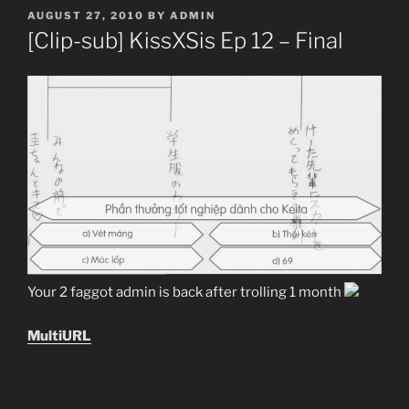
POSTED
AUGUST 27, 2010
BY
ADMIN
ON
[Clip-sub] KissXSis Ep 12 – Final
Your 2 faggot admin is back after trolling 1 month
MultiURL