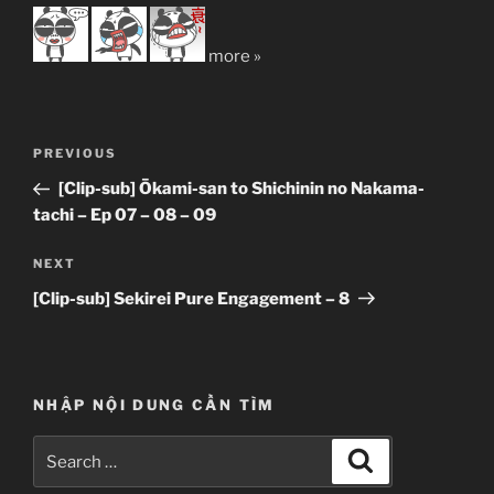
more »
Post
Previous
PREVIOUS
navigation
Post
[Clip-sub] Ōkami-san to Shichinin no Nakama-
tachi – Ep 07 – 08 – 09
Next
NEXT
Post
[Clip-sub] Sekirei Pure Engagement – 8
NHẬP NỘI DUNG CẦN TÌM
Search
Search
for: