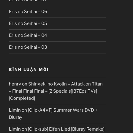
Eris no Seihai – 06
Eris no Seihai – 05
Eris no Seihai – 04
Eris no Seihai – 03
BÌNH LUẬN MỚI
henry
on
Shingeki no Kyojin – Attack on Titan
– Final Final Final – [2 Specials][87Eps TVs]
[Completed]
Limin
on
[Clip-A4VF] Summer Wars DVD +
Bluray
Limin
on
[Clip-sub] Elfen Lied [Bluray Remake]