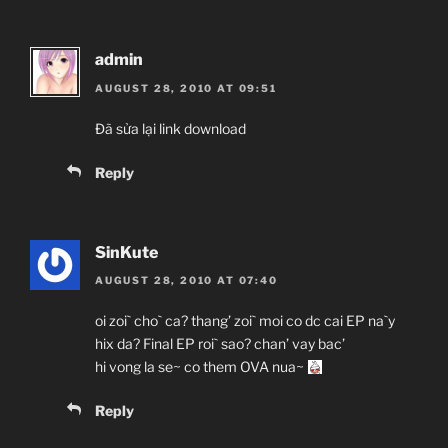
admin
AUGUST 28, 2010 AT 09:51
Đã sửa lại link download
Reply
SinKute
AUGUST 28, 2010 AT 07:40
oi zoi` cho` ca? thang’ zoi` moi co dc cai EP na`y
hix da? Final EP roi` sao? chan’ vay bac’
hi vong la se~ co them OVA nua~
Reply