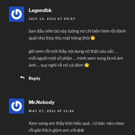
Legendbk
JULY 14, 2011 AT 00:57
ban đầu nhìn bộ này tưởng nó chỉ biến hình rồi đánh
quái như thủy thủ mặt trăng thôi
giờ xem rồi mới thấy nội dung nó thật sâu sắc …
mỗi người một số phận … mình xem xong bị nó ám
ảnh … suy nghĩ về nó cả đêm
Reply
Mr.Nobody
MAY 27, 2011 AT 11:52
Xem xong em thấy khó hiểu quá , có bác nào clear
rồi giải thích giùm em với @@