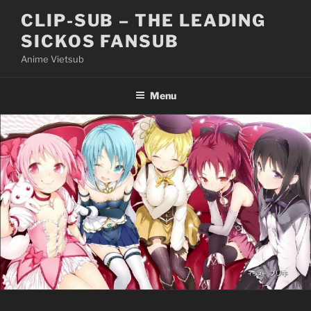
Skip
CLIP-SUB – THE LEADING
to
SICKOS FANSUB
content
Anime Vietsub
Menu