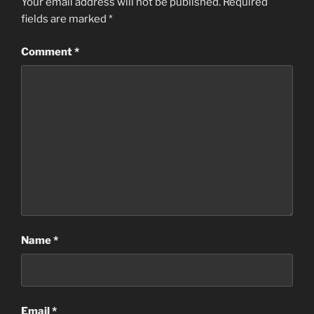
Your email address will not be published.
Required
fields are marked
*
Comment
*
Name
*
Email
*