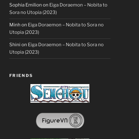
Sophia Emilion
on
Eiga Doraemon – Nobita to
Sora no Utopia (2023)
Minh
on
Eiga Doraemon – Nobita to Sora no
Utopia (2023)
Shini
on
Eiga Doraemon – Nobita to Sora no
Utopia (2023)
FRIENDS