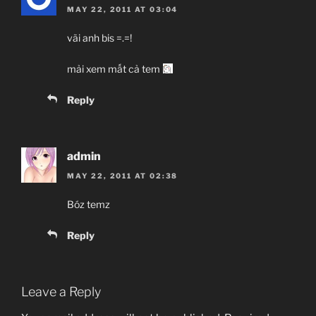
MAY 22, 2011 AT 03:04
vãi anh bis =.=!
mải xem mất cả tem
Reply
admin
MAY 22, 2011 AT 02:38
Bóz temz
Reply
Leave a Reply