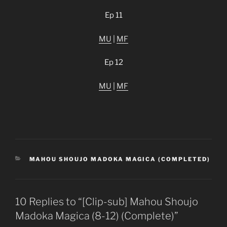
Ep 11
MU
|
MF
Ep 12
MU
|
MF
CATEGORIES
MAHOU SHOUJO MADOKA MAGICA (COMPLETED)
10 Replies to “[Clip-sub] Mahou Shoujo
Madoka Magica (8-12) (Complete)”