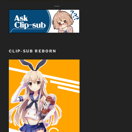
---
CLIP-SUB REBORN