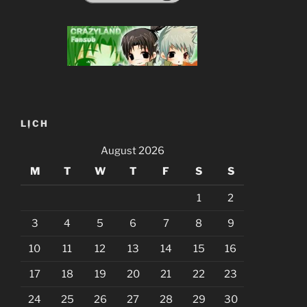
LỊCH
August 2026
M
T
W
T
F
S
S
1
2
3
4
5
6
7
8
9
10
11
12
13
14
15
16
17
18
19
20
21
22
23
24
25
26
27
28
29
30