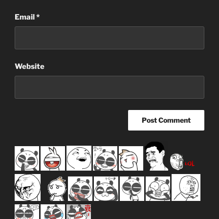
Email
*
Website