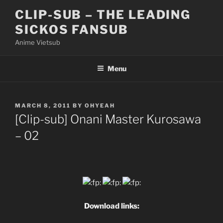
Skip
CLIP-SUB – THE LEADING
to
SICKOS FANSUB
content
Anime Vietsub
Menu
POSTED
MARCH 8, 2011
BY
OHYEAH
ON
[Clip-sub] Onani Master Kurosawa
– 02
Download links: