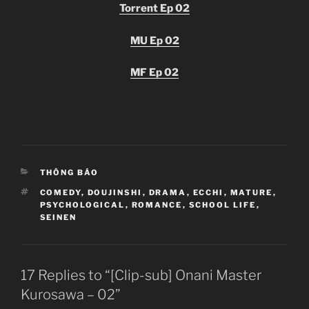
Torrent Ep 02
MU Ep 02
MF Ep 02
CATEGORIES
THÔNG BÁO
TAGS
COMEDY
,
DOUJINSHI
,
DRAMA
,
ECCHI
,
MATURE
,
PSYCHOLOGICAL
,
ROMANCE
,
SCHOOL LIFE
,
SEINEN
17 Replies to “[Clip-sub] Onani Master
Kurosawa – 02”