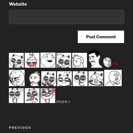
Website
more »
Post
Previous
PREVIOUS
navigation