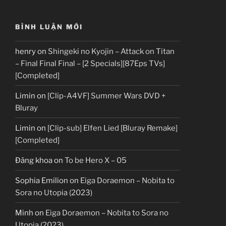
BÌNH LUẬN MỚI
henry
on
Shingeki no Kyojin – Attack on Titan
– Final Final Final – [2 Specials][87Eps TVs]
[Completed]
Limin
on
[Clip-A4VF] Summer Wars DVD +
Bluray
Limin
on
[Clip-sub] Elfen Lied [Bluray Remake]
[Completed]
Đăng khoa
on
To be Hero X – 05
Sophia Emilion
on
Eiga Doraemon – Nobita to
Sora no Utopia (2023)
Minh
on
Eiga Doraemon – Nobita to Sora no
Utopia (2023)