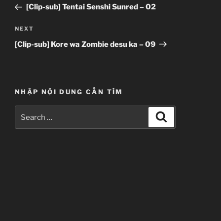
Post
[Clip-sub] Tentai Senshi Sunred – 02
Next
NEXT
Post
[Clip-sub] Kore wa Zombie desu ka – 09
NHẬP NỘI DUNG CẦN TÌM
Search
Search
for: