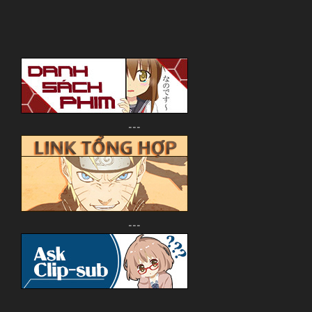
---
---