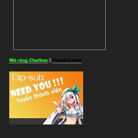
Mở rộng Chatbox
||
Chatbox Đen