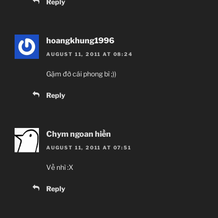
Reply
hoangkhung1996
AUGUST 11, 2011 AT 08:24
Gặm đỡ cái phong bì ;))
Reply
Chym ngoan hiền
AUGUST 11, 2011 AT 07:51
Về nhì :X
Reply