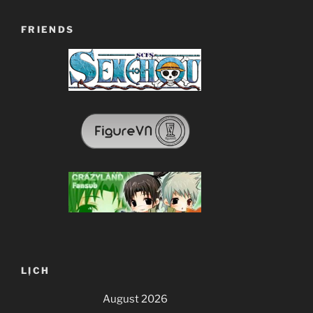
FRIENDS
LỊCH
August 2026