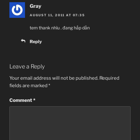
Gray
AUGUST 11, 2011 AT 07:35
tem thank nhìu . đang hấp dẫn
Reply
Leave a Reply
Your email address will not be published.
Required
fields are marked
*
Comment
*