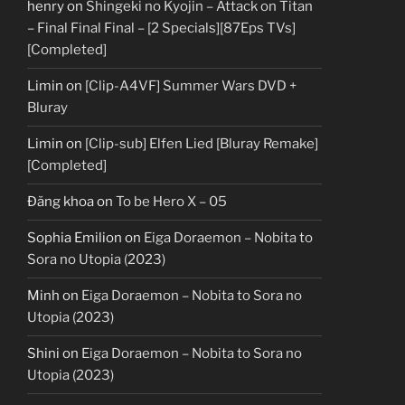
henry
on
Shingeki no Kyojin – Attack on Titan
– Final Final Final – [2 Specials][87Eps TVs]
[Completed]
Limin
on
[Clip-A4VF] Summer Wars DVD +
Bluray
Limin
on
[Clip-sub] Elfen Lied [Bluray Remake]
[Completed]
Đăng khoa
on
To be Hero X – 05
Sophia Emilion
on
Eiga Doraemon – Nobita to
Sora no Utopia (2023)
Minh
on
Eiga Doraemon – Nobita to Sora no
Utopia (2023)
Shini
on
Eiga Doraemon – Nobita to Sora no
Utopia (2023)