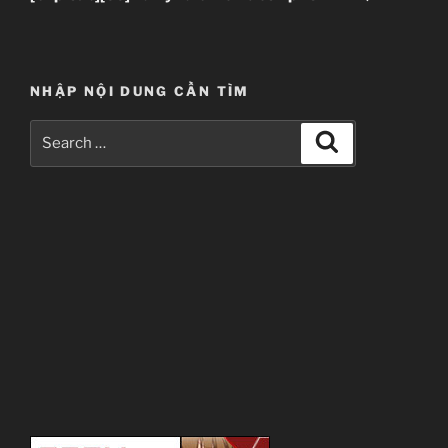
NHẬP NỘI DUNG CẦN TÌM
Search
Search
for: