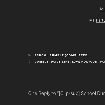
M
MF
Part 
CATEGORIES
SCHOOL RUMBLE (COMPLETED)
TAGS
COMEDY
,
DAILY LIFE
,
LOVE POLYGON
,
PA
One Reply to “[Clip-sub] School Ru