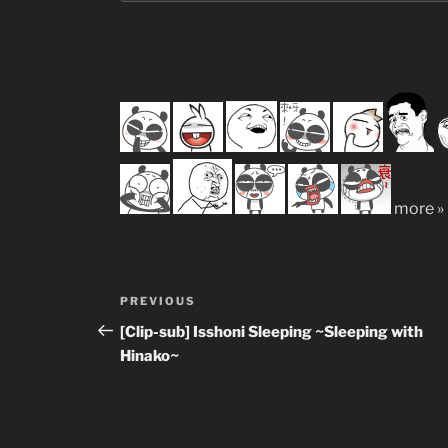
more »
Post
Previous
PREVIOUS
navigation
Post
[Clip-sub] Isshoni Sleeping ~Sleeping with
Hinako~