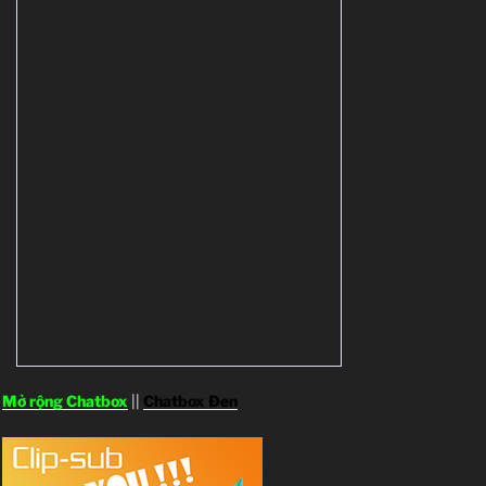
Mở rộng Chatbox
||
Chatbox Đen