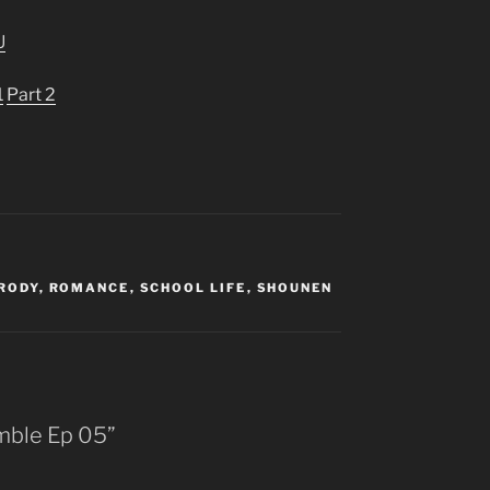
U
1
Part 2
RODY
,
ROMANCE
,
SCHOOL LIFE
,
SHOUNEN
mble Ep 05”