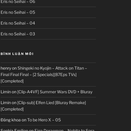
Eris no Seihai – 06
Eris no Seihai – 05
Eris no Seihai – 04
Eris no Seihai – 03
BÌNH LUẬN MỚI
henry
on
Shingeki no Kyojin – Attack on Titan –
Final Final Final – [2 Specials][87Eps TVs]
[Completed]
Limin
on
[Clip-A4VF] Summer Wars DVD + Bluray
Limin
on
[Clip-sub] Elfen Lied [Bluray Remake]
[Completed]
Đăng khoa
on
To be Hero X – 05
Sophia Emilion
on
Eiga Doraemon – Nobita to Sora