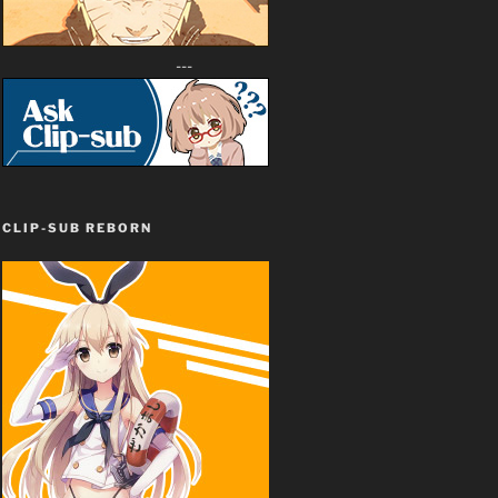
---
CLIP-SUB REBORN