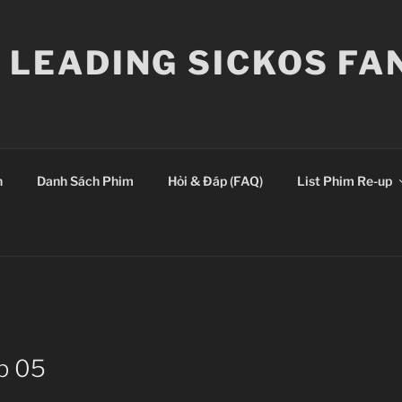
E LEADING SICKOS F
n
Danh Sách Phim
Hỏi & Đáp (FAQ)
List Phim Re-up
Ep 05