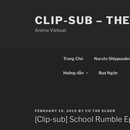
Skip
to
CLIP-SUB – TH
content
Anime Vietsub
Trang Chủ
Naruto Shippuude
Hướng dẫn
Bựa Ngôn
POSTED
FEBRUARY 19, 2010
BY
CÚ THE ELDER
ON
[Clip-sub] School Rumble 