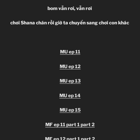
bom vẫn rơi, vẫn rơi
chơi Shana chán rồi giờ ta chuyển sang chơi con khác
MU ep 11
MU ep 12
MU ep 13
MU ep 14
MU ep 15
MF ep 11 part 1
part 2
MF ep 12 part 1
part 2