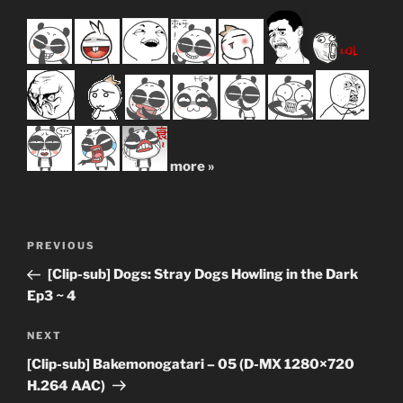
more »
Post
Previous
PREVIOUS
navigation
Post
[Clip-sub] Dogs: Stray Dogs Howling in the Dark
Ep3 ~ 4
Next
NEXT
Post
[Clip-sub] Bakemonogatari – 05 (D-MX 1280×720
H.264 AAC)