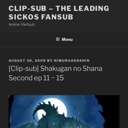
Skip
CLIP-SUB – THE LEADING
to
SICKOS FANSUB
content
Anime Vietsub
Menu
POSTED
AUGUST 30, 2009
BY
HIMURAKENSHIN
ON
[Clip-sub] Shakugan no Shana
Second ep 11 ~ 15