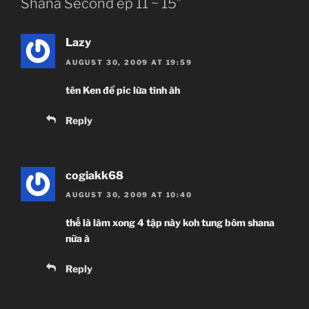
Shana Second ep 11 ~ 15”
Lazy
AUGUST 30, 2009 AT 19:59
tên Ken để pic lừa tình àh
Reply
cogiakk68
AUGUST 30, 2009 AT 10:40
thế là làm xong 4 tập này koh tung bôm shana
nữa à
Reply