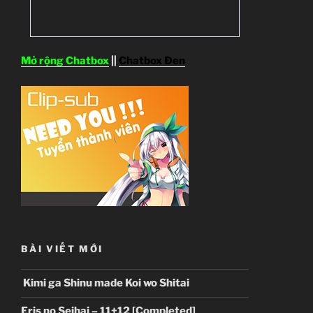
Mở rộng Chatbox
||
Chatbox Đen
BÀI VIẾT MỚI
Kimi ga Shinu made Koi wo Shitai
Eris no Seihai – 11+12 [Completed]