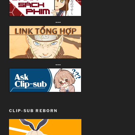
---
---
CLIP-SUB REBORN