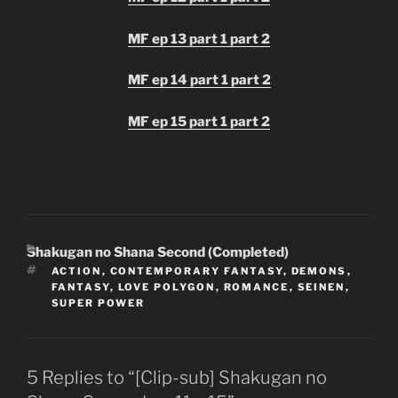
MF ep 13 part 1
part 2
MF ep 14 part 1
part 2
MF ep 15 part 1
part 2
CATEGORIES
Shakugan no Shana Second (Completed)
TAGS
ACTION
,
CONTEMPORARY FANTASY
,
DEMONS
,
FANTASY
,
LOVE POLYGON
,
ROMANCE
,
SEINEN
,
SUPER POWER
5 Replies to “[Clip-sub] Shakugan no