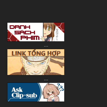
---
---