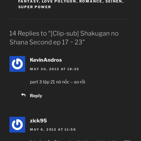
FANTASY
,
LOVE POLYGON
,
ROMANCE
,
SEINEN
,
SUPER POWER
14 Replies to “[Clip-sub] Shakugan no
Shana Second ep 17 ~ 23”
KevinAndros
MAY 30, 2012 AT 18:33
part 3 tập 21 nó nốc – ao rồi
Reply
zick95
MAY 6, 2012 AT 11:56