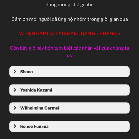
đừng mong chờ gì nhé
Cám ơn mọi người đã ủng hộ nhóm trong giời gian qua
Và HẸN GẶP LẠI TẠI SHAKUGAN NO SHANA S
Còn bây giờ hãy hôn tạm biệt các nhân vật của chúng ta
nào
Shana
Yoshida Kazumi
Wilhelmina Carmel
Konoe Fumina