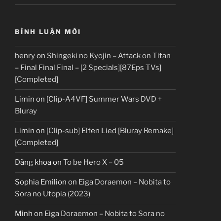
BÌNH LUẬN MỚI
henry
on
Shingeki no Kyojin – Attack on Titan
– Final Final Final – [2 Specials][87Eps TVs]
[Completed]
Limin
on
[Clip-A4VF] Summer Wars DVD +
Bluray
Limin
on
[Clip-sub] Elfen Lied [Bluray Remake]
[Completed]
Đăng khoa
on
To be Hero X – 05
Sophia Emilion
on
Eiga Doraemon – Nobita to
Sora no Utopia (2023)
Minh
on
Eiga Doraemon – Nobita to Sora no