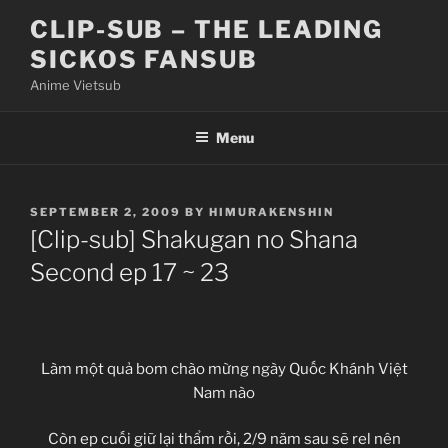
Skip
CLIP-SUB – THE LEADING
to
SICKOS FANSUB
content
Anime Vietsub
Menu
POSTED
SEPTEMBER 2, 2009
BY
HIMURAKENSHIN
ON
[Clip-sub] Shakugan no Shana
Second ep 17 ~ 23
Làm một quả bom chào mừng ngày Quốc Khánh Việt
Nam nào
Còn ep cuối giữ lại thẩm rồi, 2/9 năm sau sẽ rel nên