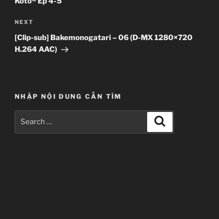
Koto~ Ep 4-5
Next
NEXT
Post
[Clip-sub] Bakemonogatari – 06 (D-MX 1280×720
H.264 AAC)
NHẬP NỘI DUNG CẦN TÌM
Search
Search
for: