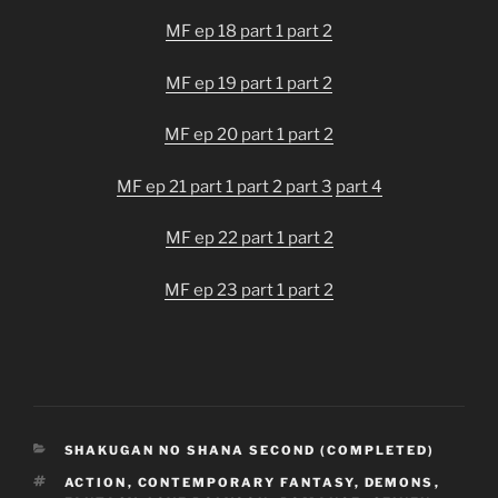
MF ep 18 part 1
part 2
MF ep 19 part 1
part 2
MF ep 20 part 1
part 2
MF ep 21 part 1
part 2
part 3
part 4
MF ep 22 part 1
part 2
MF ep 23 part 1
part 2
CATEGORIES
SHAKUGAN NO SHANA SECOND (COMPLETED)
TAGS
ACTION
,
CONTEMPORARY FANTASY
,
DEMONS
,