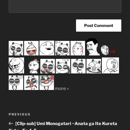
more »
Post
Previous
PREVIOUS
navigation
Post
[Clip-sub] Umi Monogatari ~Anata ga Ite Kureta