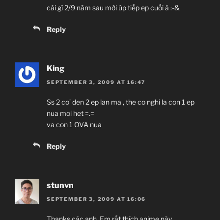
cái gì 2/9 năm sau mới úp tiếp ep cuối á :-&
Reply
King
SEPTEMBER 3, 2009 AT 16:47
Ss 2 co’ den 2 ep lan ma , the co nghi la con 1 ep
nua moi het =.=
va con 1 OVA nua
Reply
stunvn
SEPTEMBER 3, 2009 AT 16:06
Thanks các anh. Em rất thích anime này.