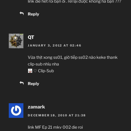
link die hết rồi bạn ơi . rel lại được không hả bạn ???
Reply
QT
JANUARY 3, 2012 AT 02:46
Vừa thịt xong ss01, giờ tiếp ss02 nào keke thank
clip-sub nhìu nha
♡ Clip-Sub
Reply
zamark
DECEMBER 18, 2010 AT 21:38
link MF Ep 21 mkv 002 die roi