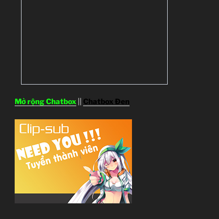
Mở rộng Chatbox
||
Chatbox Đen