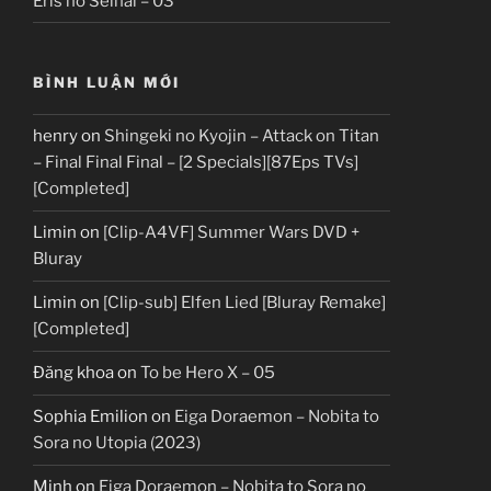
Eris no Seihai – 03
BÌNH LUẬN MỚI
henry
on
Shingeki no Kyojin – Attack on Titan
– Final Final Final – [2 Specials][87Eps TVs]
[Completed]
Limin
on
[Clip-A4VF] Summer Wars DVD +
Bluray
Limin
on
[Clip-sub] Elfen Lied [Bluray Remake]
[Completed]
Đăng khoa
on
To be Hero X – 05
Sophia Emilion
on
Eiga Doraemon – Nobita to
Sora no Utopia (2023)
Minh
on
Eiga Doraemon – Nobita to Sora no