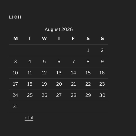
LỊCH
August 2026
M
T
W
T
F
S
S
1
2
3
4
5
6
7
8
9
10
11
12
13
14
15
16
17
18
19
20
21
22
23
24
25
26
27
28
29
30
31
« Jul