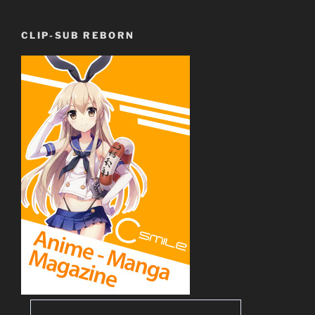
CLIP-SUB REBORN