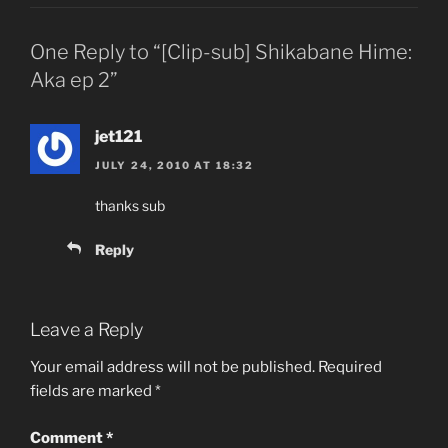
One Reply to “[Clip-sub] Shikabane Hime:
Aka ep 2”
jet121
JULY 24, 2010 AT 18:32
thanks sub
Reply
Leave a Reply
Your email address will not be published.
Required
fields are marked
*
Comment
*