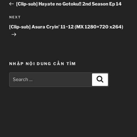
Post
[Clip-sub] Hayate no Gotoku!! 2nd Season Ep 14
Next
NEXT
Post
[Clip-sub] Asura Cryin’ 11~12 (MX 1280×720 x264)
NHẬP NỘI DUNG CẦN TÌM
Search
Search
for: