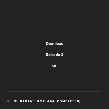
Download
Episode 2
MF
CATEGORIES
SHIKABANE HIME: AKA (COMPLETED)