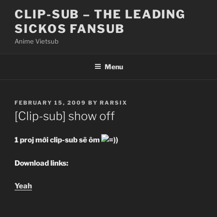
Skip
CLIP-SUB – THE LEADING
to
SICKOS FANSUB
content
Anime Vietsub
Menu
POSTED
FEBRUARY 15, 2009
BY
RARSIX
ON
[Clip-sub] show off
1 proj mới clip-sub sẽ ôm
Download links:
Yeah