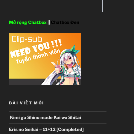
Mở rộng Chatbox
||
Chatbox Đen
BÀI VIẾT MỚI
Kimi ga Shinu made Koi wo Shitai
Eris no Seihai – 11+12 [Completed]