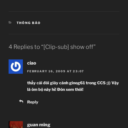
CATEGORIES
THÔNG BÁO
4 Replies to “[Clip-sub] show off”
ciao
FEBRUARY 16, 2009 AT 23:07
thấy cái đôi giày cánh ginog61 trong CCS ;)) Vậy
là ôm bộ này hỉ! Đón xem thôi!
Reply
guan ming