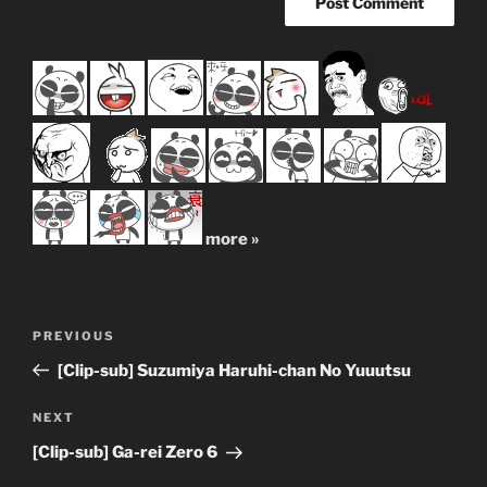
more »
Post
Previous
PREVIOUS
navigation
Post
[Clip-sub] Suzumiya Haruhi-chan No Yuuutsu
Next
NEXT
Post
[Clip-sub] Ga-rei Zero 6