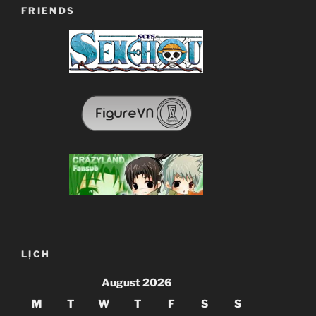
FRIENDS
LỊCH
August 2026
M
T
W
T
F
S
S