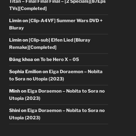
Titan – Final Final Final – [2 Specials][87Eps
TVs][Completed]
Limin
on
[Clip-A4VF] Summer Wars DVD +
Bluray
Limin
on
[Clip-sub] Elfen Lied [Bluray
Remake][Completed]
Đăng khoa
on
To be Hero X – 05
Sophia Emilion
on
Eiga Doraemon – Nobita
to Sora no Utopia (2023)
Minh
on
Eiga Doraemon – Nobita to Sora no
Utopia (2023)
Shini
on
Eiga Doraemon – Nobita to Sora no
Utopia (2023)