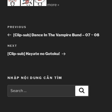
more »
Post
Previous
PREVIOUS
navigation
Post
[Clip-sub] Dance In The Vampire Bund – 07 ~ 08
Next
NEXT
Post
[Clip-sub] Hayate no Gotoku!
NHẬP NỘI DUNG CẦN TÌM
Search
Search
for: