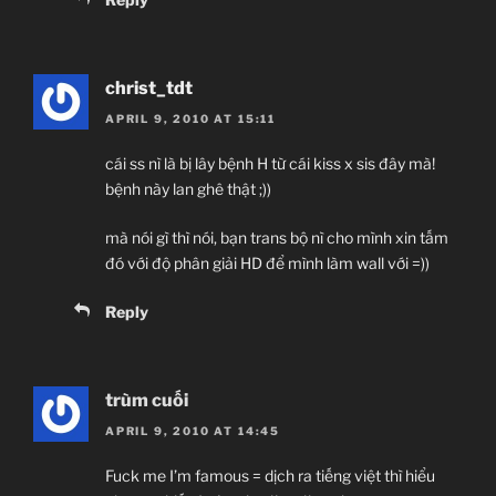
christ_tdt
APRIL 9, 2010 AT 15:11
cái ss nì là bị lây bệnh H từ cái kiss x sis đây mà!
bệnh này lan ghê thật ;))
mà nói gì thì nói, bạn trans bộ nì cho mình xin tấm
đó với độ phân giải HD để mình làm wall với =))
Reply
trùm cuối
APRIL 9, 2010 AT 14:45
Fuck me I’m famous = dịch ra tiếng việt thì hiểu