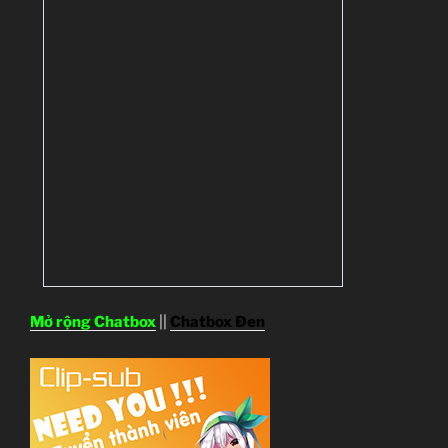
Mở rộng Chatbox
||
Chatbox Đen