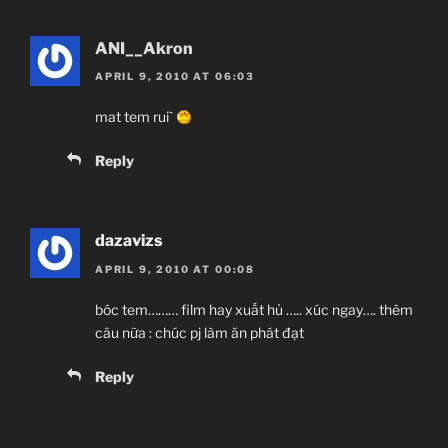
ANI__Akron
APRIL 9, 2010 AT 06:03
mat tem rui`
Reply
dazavizs
APRIL 9, 2010 AT 00:08
bóc tem……… film hay xuất hủ ….. xúc ngay…. thêm
câu nữa : chúc pj làm ăn phát đạt
Reply