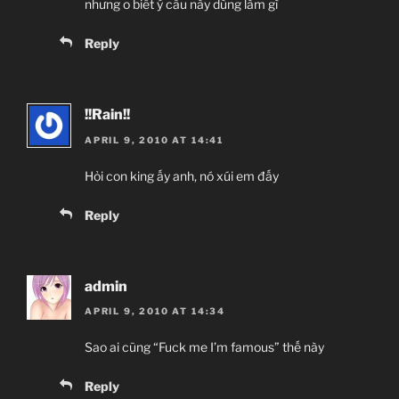
nhưng o biết ý câu này dùng làm gì
Reply
!!Rain!!
APRIL 9, 2010 AT 14:41
Hỏi con king ấy anh, nó xúi em đấy
Reply
admin
APRIL 9, 2010 AT 14:34
Sao ai cũng “Fuck me I’m famous” thế này
Reply