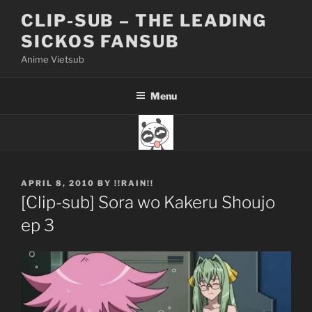
Skip
CLIP-SUB – THE LEADING
to
SICKOS FANSUB
content
Anime Vietsub
Menu
POSTED
APRIL 8, 2010
BY
!!RAIN!!
ON
[Clip-sub] Sora wo Kakeru Shoujo
ep 3