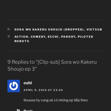
CATEGORIES
SORA WO KAKERU SHOUJO (DROPPED)
,
VIETSUB
TAGS
ACTION
,
COMEDY
,
ECCHI
,
PARODY
,
PILOTED
ROBOTS
9 Replies to “[Clip-sub] Sora wo Kakeru
Shoujo ep 3”
oshi
APRIL 9, 2010 AT 23:30
tksssss hy vọng sẽ có những ep tiếp theo
Reply