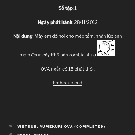
Số tập
: 1
Ngày phát hành
: 28/11/2012
Nội dung
: Mấy em dở hơi cho mèo tắm, nhân lúc anh
main đang cày RE6 bắn zombie khựa
OVA ngắn có 15 phút thôi.
Embedupload
CATEGORIES
VIETSUB
,
YUMEKURI OVA (COMPLETED)
TAGS