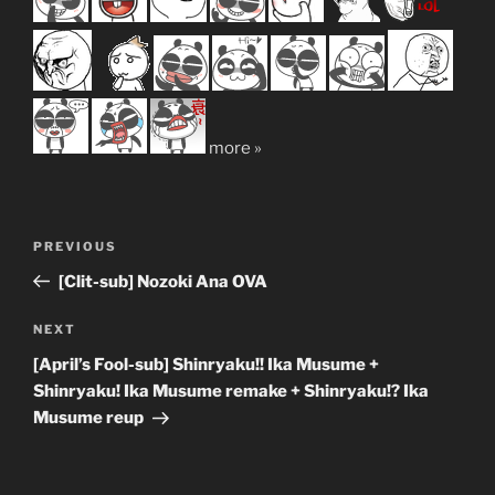
more »
Post
Previous
PREVIOUS
navigation
Post
[Clit-sub] Nozoki Ana OVA
Next
NEXT
Post
[April’s Fool-sub] Shinryaku!! Ika Musume +
Shinryaku! Ika Musume remake + Shinryaku!? Ika
Musume reup