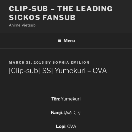
Skip
CLIP-SUB – THE LEADING
to
SICKOS FANSUB
content
Anime Vietsub
Menu
POSTED
MARCH 31, 2013
BY
SOPHIA EMILION
ON
[Clip-sub][SS] Yumekuri – OVA
Tên
: Yumekuri
Kanji
: ゆめくり
Loại
: OVA