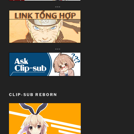
---
---
CLIP-SUB REBORN