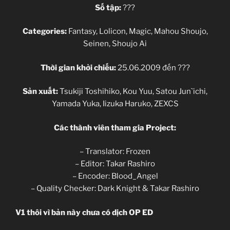
Số tập:
???
Categories:
Fantasy, Lolicon, Magic, Mahou Shoujo,
Seinen, Shoujo Ai
Thời gian khởi chiếu:
25.06.2009 đến ???
Sản xuất:
Tsukiji Toshihiko, Kou Yuu, Satou Jun`ichi,
Yamada Yuka, Iizuka Haruko, ZEXCS
Các thành viên tham gia Project:
– Translator: Frozen
– Editor: Takar Rashiro
– Encoder: Blood_Angel
– Quality Checker: Dark Knight & Takar Rashiro
V1 thôi vì bản này chưa có dịch OP ED