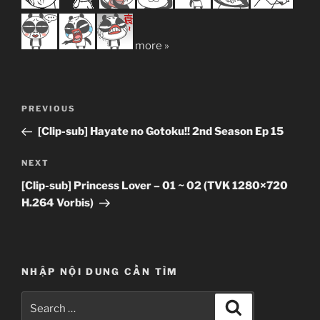
more »
Post
Previous
PREVIOUS
navigation
Post
[Clip-sub] Hayate no Gotoku!! 2nd Season Ep 15
Next
NEXT
Post
[Clip-sub] Princess Lover – 01 ~ 02 (TVK 1280×720
H.264 Vorbis)
NHẬP NỘI DUNG CẦN TÌM
Search
Search
for: