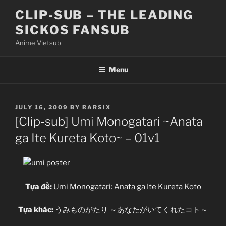
Skip
CLIP-SUB – THE LEADING
to
SICKOS FANSUB
content
Anime Vietsub
Menu
POSTED
JULY 16, 2009
BY
RARSIX
ON
[Clip-sub] Umi Monogatari ~Anata
ga Ite Kureta Koto~ – 01v1
Tựa đề:
Umi Monogatari: Anata ga Ite Kureta Koto
Tựa khác:
うみものがたり ～あなたがいてくれたコト～