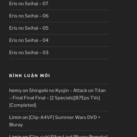
Eris no Seihai – 07
Eris no Seihai – 06
Eris no Seihai – 05
Eris no Seihai – 04
Eris no Seihai – 03
BÌNH LUẬN MỚI
henry
on
Shingeki no Kyojin – Attack on Titan
– Final Final Final – [2 Specials][87Eps TVs]
[Completed]
Limin
on
[Clip-A4VF] Summer Wars DVD +
Bluray
Limin
on
[Clip-sub] Elfen Lied [Bluray Remake]