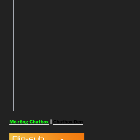
Mở rộng Chatbox
||
Chatbox Đen