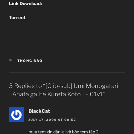
Link Download:
Torrent
CATEGORIES
THÔNG BÁO
3 Replies to “[Clip-sub] Umi Monogatari
~Anata ga Ite Kureta Koto~ – 01v1”
BlackCat
JULY 17, 2009 AT 09:52
mua tem xịn dán lại và bóc tem tập 2!