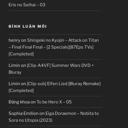
Eris no Seihai – 03
BÌNH LUẬN MỚI
henry
on
Shingeki no Kyojin – Attack on Titan
– Final Final Final – [2 Specials][87Eps TVs]
[Completed]
Limin
on
[Clip-A4VF] Summer Wars DVD +
Bluray
Limin
on
[Clip-sub] Elfen Lied [Bluray Remake]
[Completed]
Đăng khoa
on
To be Hero X – 05
Sophia Emilion
on
Eiga Doraemon – Nobita to
Sora no Utopia (2023)