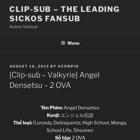
Skip
CLIP-SUB – THE LEADING
to
SICKOS FANSUB
content
Anime Vietsub
Menu
POSTED
AUGUST 16, 2012
BY
SCORPID
ON
[Clip-sub – Valkyrie] Angel
Densetsu – 2 OVA
Tên Phim:
Angel Densetsu
Kanji:
エンジェル伝説
Thể loại:
Comedy, Delinquents, High School, Manga,
School Life, Shounen
Số tập:
2 OVA