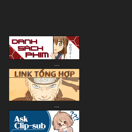
---
---