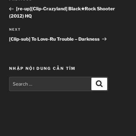
navigation
Post
[re-up][Clip-Crazyland] Black★Rock Shooter
(2012) HQ
Next
NEXT
Post
[Clip-sub] To Love-Ru Trouble – Darkness
NHẬP NỘI DUNG CẦN TÌM
Search
Search
for: