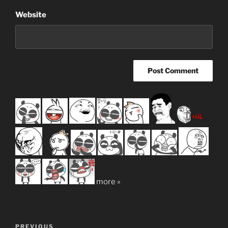
Website
more »
Post
Previous
PREVIOUS