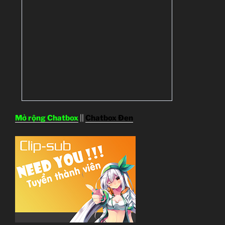
Mở rộng Chatbox
||
Chatbox Đen