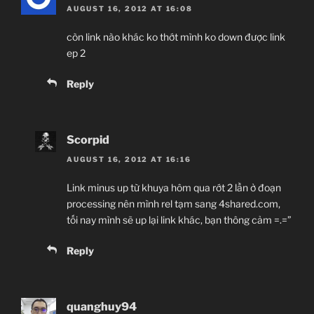
AUGUST 16, 2012 AT 16:08
còn link nào khác ko thớt mình ko down được link
ep 2
Reply
Scorpid
AUGUST 16, 2012 AT 16:16
Link minus up từ khuya hôm qua rớt 2 lần ở đoạn
processing nên mình rel tạm sang 4shared.com,
tối nay mình sẽ up lại link khác, bạn thông cảm =.=”
Reply
quanghuy94