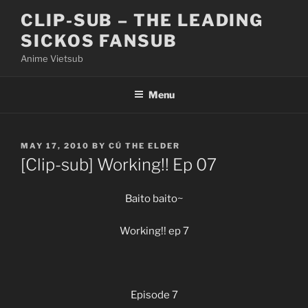
Skip
CLIP-SUB – THE LEADING
to
SICKOS FANSUB
content
Anime Vietsub
Menu
POSTED
MAY 17, 2010
BY
CÚ THE ELDER
ON
[Clip-sub] Working!! Ep 07
Baito baito~
Working!! ep 7
Episode 7