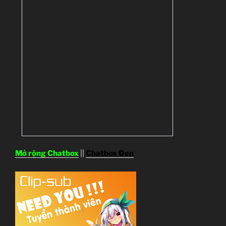
Mở rộng Chatbox
||
Chatbox Đen