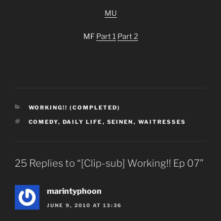
MU
MF
Part 1
Part 2
CATEGORIES
WORKING!! (COMPLETED)
TAGS
COMEDY
,
DAILY LIFE
,
SEINEN
,
WAITRESSES
25 Replies to “[Clip-sub] Working!! Ep 07”
marintyphoon
JUNE 9, 2010 AT 13:36