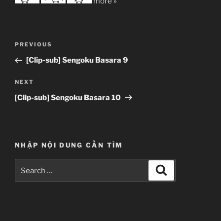
more »
Post
Previous
PREVIOUS
navigation
Post
[Clip-sub] Sengoku Basara 9
Next
NEXT
Post
[Clip-sub] Sengoku Basara 10
NHẬP NỘI DUNG CẦN TÌM
Search
Search
for: