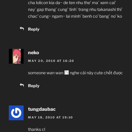
cha lolicon kia da~ de ten nhu the’ ma` xem cai’
nay` gap thang` cung` tinh` trang nhu takanashi thi`
chac’ cung~ ngam~ lai minh` benh co’ bang` no’ ko
Reply
neko
MAY 20, 2010 AT 16:20
someone wan wan
nghe cái này cute chết được
Reply
tungdaubac
MAY 18, 2010 AT 19:10
thanks cl