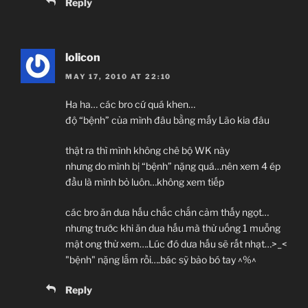
Reply
lolicon
MAY 17, 2010 AT 22:10
Ha ha… các bro cứ quá khen…
độ “bệnh” của mình đâu bằng mấy Lão kia đâu
thật ra thì mình không chê bộ WK này
nhưng do mình bị “bệnh” nặng quá…nên xem 4 ép
đầu là mình bỏ luôn…không xem tiếp
các bro ăn dưa hấu chắc chắn cảm thấy ngọt…
nhưng trước khi ăn dua hấu mà thử uống 1 muỗng
mật ong thử xem….Lúc đó dưa hấu sẽ rất nhạt…>_<
"bệnh" nặng lắm rồi….bác sỹ bảo bó tay ^%^
Reply