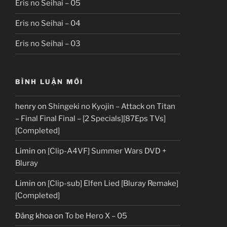
Eris no Seihai – 05
Eris no Seihai – 04
Eris no Seihai – 03
BÌNH LUẬN MỚI
henry
on
Shingeki no Kyojin – Attack on Titan
– Final Final Final – [2 Specials][87Eps TVs]
[Completed]
Limin
on
[Clip-A4VF] Summer Wars DVD +
Bluray
Limin
on
[Clip-sub] Elfen Lied [Bluray Remake]
[Completed]
Đăng khoa
on
To be Hero X – 05