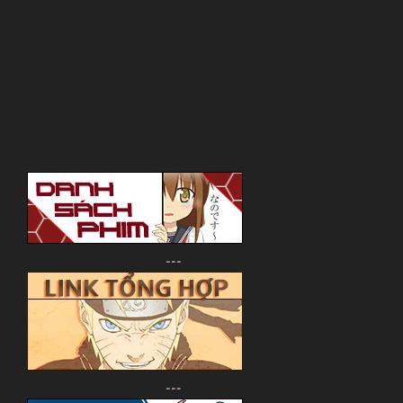
---
---