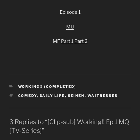
Episode 1
MU
MF
Part 1
Part 2
CATEGORIES
WORKING!! (COMPLETED)
TAGS
COMEDY
,
DAILY LIFE
,
SEINEN
,
WAITRESSES
3 Replies to “[Clip-sub] Working!! Ep 1 MQ
[TV-Series]”