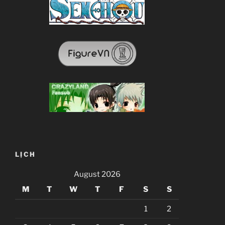
LỊCH
August 2026
M
T
W
T
F
S
S
1
2