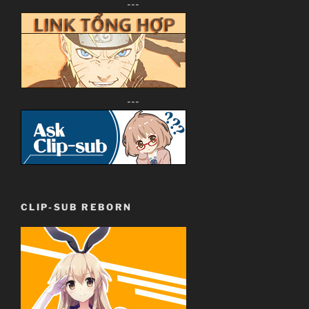
---
---
CLIP-SUB REBORN