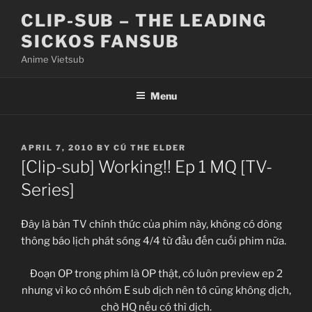
Skip
CLIP-SUB – THE LEADING
to
SICKOS FANSUB
content
Anime Vietsub
Menu
POSTED
APRIL 7, 2010
BY
CÚ THE ELDER
ON
[Clip-sub] Working!! Ep 1 MQ [TV-
Series]
Đây là bản TV chính thức của phim này, không có dòng
thông báo lịch phát sóng 4/4 từ đầu đến cuối phim nữa.
Đoạn OP trong phim là OP thật, có luôn preview ep 2
nhưng vì ko có nhóm E sub dịch nên tớ cũng không dịch,
chờ HQ nếu có thì dịch.