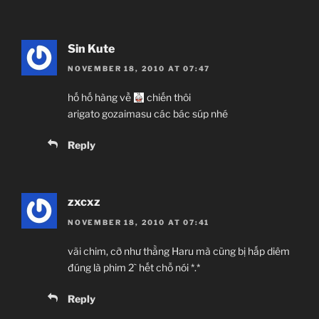
Sin Kute
NOVEMBER 18, 2010 AT 07:47
hố hố hàng về
chiến thôi
arigato gozaimasu các bác súp nhé
Reply
zxcxz
NOVEMBER 18, 2010 AT 07:41
vãi chim, cỡ như thằng Haru mà cũng bị hấp diêm
đúng là phim 2` hết chỗ nói *.*
Reply