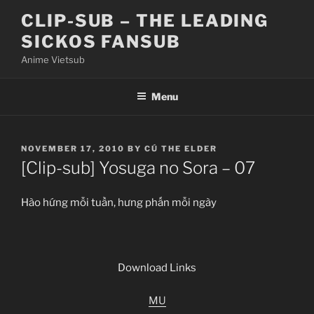
Skip
CLIP-SUB – THE LEADING
to
SICKOS FANSUB
content
Anime Vietsub
Menu
POSTED
NOVEMBER 17, 2010
BY
CÚ THE ELDER
ON
[Clip-sub] Yosuga no Sora – 07
Hào hứng mỗi tuần, hưng phấn mỗi ngày
Download Links
MU