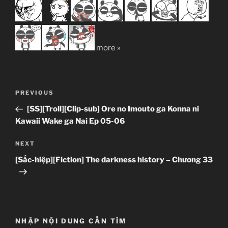
more »
Post
Previous
PREVIOUS
navigation
Post
[SS][Troll][Clip-sub] Ore no Imouto ga Konna ni
Kawaii Wake ga Nai Ep 05-06
Next
NEXT
Post
[Sắc-hiệp][Fiction] The darkness history – Chương 33
NHẬP NỘI DUNG CẦN TÌM