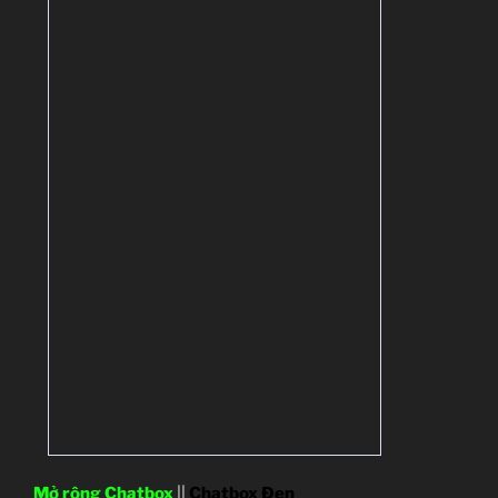
Mở rộng Chatbox
||
Chatbox Đen