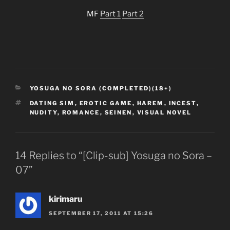
MF
Part 1
Part 2
CATEGORIES
YOSUGA NO SORA (COMPLETED)(18+)
TAGS
DATING SIM
,
EROTIC GAME
,
HAREM
,
INCEST
,
NUDITY
,
ROMANCE
,
SEINEN
,
VISUAL NOVEL
14 Replies to “[Clip-sub] Yosuga no Sora –
07”
kirimaru
SEPTEMBER 17, 2011 AT 15:26