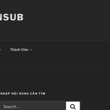
ANSUB
Thành Viên
NHẬP NỘI DUNG CẦN TÌM
Search
Search
for: