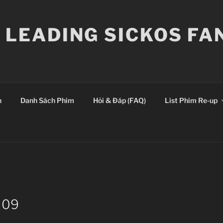
E LEADING SICKOS F
n
Danh Sách Phim
Hỏi & Đáp (FAQ)
List Phim Re-up
– 09