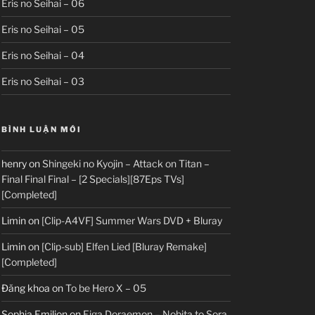
Eris no Seihai – 06
Eris no Seihai – 05
Eris no Seihai – 04
Eris no Seihai – 03
BÌNH LUẬN MỚI
henry
on
Shingeki no Kyojin – Attack on Titan –
Final Final Final – [2 Specials][87Eps TVs]
[Completed]
Limin
on
[Clip-A4VF] Summer Wars DVD + Bluray
Limin
on
[Clip-sub] Elfen Lied [Bluray Remake]
[Completed]
Đăng khoa
on
To be Hero X – 05
Sophia Emilion
on
Eiga Doraemon – Nobita to Sora