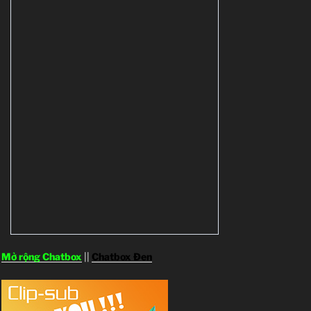
Mở rộng Chatbox
||
Chatbox Đen