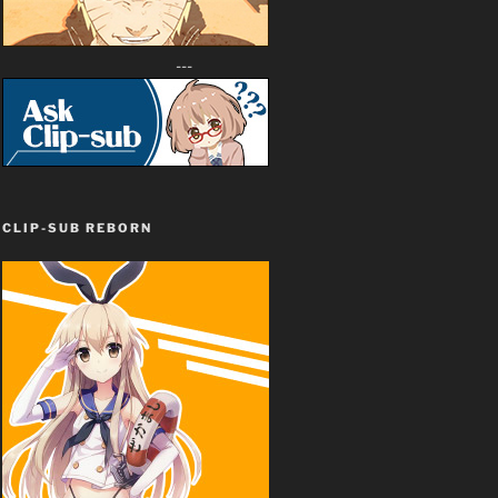
---
CLIP-SUB REBORN