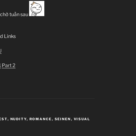
, chờ tuần sau
d Links
U
1
Part 2
EST
,
NUDITY
,
ROMANCE
,
SEINEN
,
VISUAL