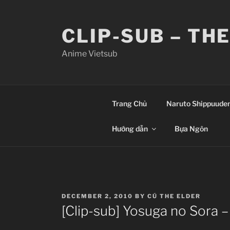
Skip
to
CLIP-SUB – TH
content
Anime Vietsub
Trang Chủ
Naruto Shippuude
Hướng dẫn
Bựa Ngôn
POSTED
DECEMBER 2, 2010
BY
CÚ THE ELDER
ON
[Clip-sub] Yosuga no Sora 