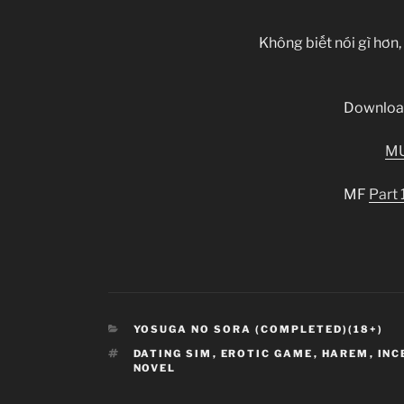
Không biết nói gì hơn
Downloa
M
MF
Part 
CATEGORIES
YOSUGA NO SORA (COMPLETED)(18+)
TAGS
DATING SIM
,
EROTIC GAME
,
HAREM
,
INC
NOVEL