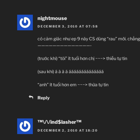
nightmouse
DECEMBER 3, 2010 AT 07:58
có cảm giác như ep 9 này CS dùng “rau” mới. chẳn
——————————————-
(trước khi) “tôi” ít tuổi hơn chị ~~~> thiếu tự tin
(sau khi) á à à á áááááááááááááá
“anh” ít tuổi hơn em ~~~> thừa tự tin
Reply
™\/\/ind$lasher™
DECEMBER 2, 2010 AT 18:20