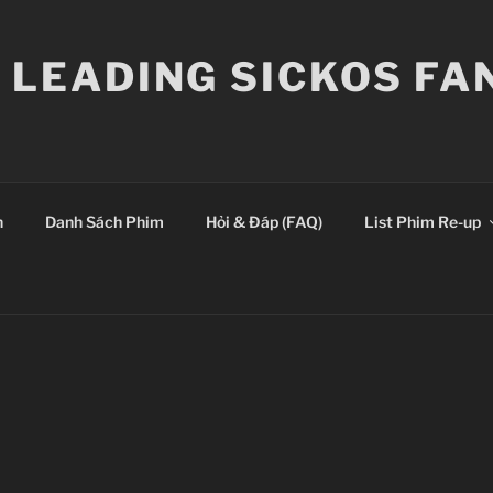
E LEADING SICKOS F
n
Danh Sách Phim
Hỏi & Đáp (FAQ)
List Phim Re-up