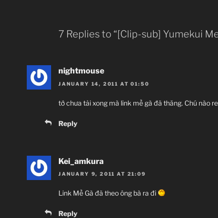
7 Replies to “[Clip-sub] Yumekui Me
nightmouse
JANUARY 14, 2011 AT 01:50
tớ chưa tải xong mà link mề gà đã thăng. Chú nào r
Reply
Kei_amkura
JANUARY 9, 2011 AT 21:09
Link Mề Gà đã theo ông bà ra đi
Reply