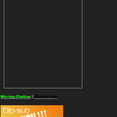
Mở rộng Chatbox
||
Chatbox Đen