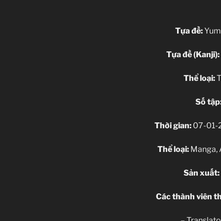
Tựa đề:
Yume
Tựa đề (Kanji):
Thể loại:
T
Số tập
Thời gian:
07-01-2
Thể loại:
Manga, A
Sản xuất:
Các thành viên th
– Translato