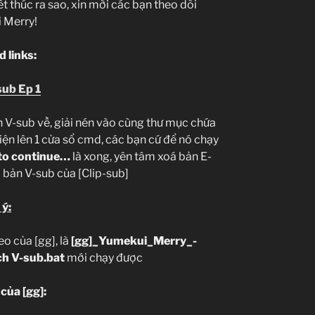
t thúc ra sao, xin mời các bạn theo dõi
 Merry!
 links:
sub Ep 1
h V-sub về, giải nén vào cùng thư mục chứa
hiện lên 1 cửa sổ cmd, các bạn cứ để nó chạy
 to continue…
là xong, yên tâm xoá bản E-
 bản V-sub của [Clip-sub]
 ý:
o của [gg], là
[gg]_Yumekui_Merry_-
h V-sub.bat
mới chạy được
của [gg]: