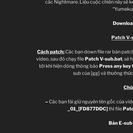
các Nightmare. Liệu cuộc chiến này sẽ kế
“Yumekui
D
ownload
Patch V-
Cách patch:
Các bạn down file rar bản patc
video, sau đó chạy file
Patch V-sub.bat
, sẽ 
tới khi hiện dòng thông báo
Press any key
sub của [gg] và thưởng thức
Chú
–
Các bạn fải giữ nguyên tên gốc của vide
_01_[FD877DDC]
thì file
Patc
Bản E-sub 