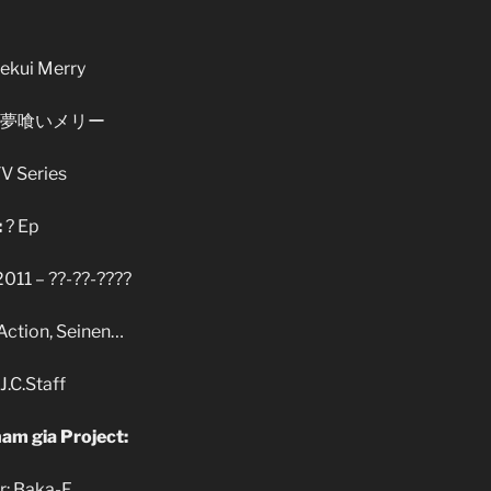
kui Merry
夢喰いメリー
V Series
:
? Ep
011 – ??-??-????
ction, Seinen…
J.C.Staff
am gia Project:
r: Baka-F