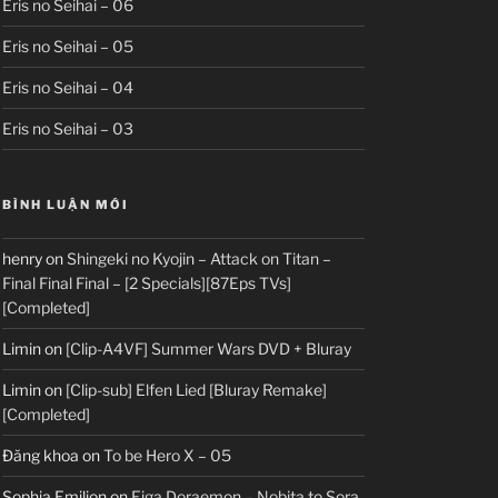
Eris no Seihai – 06
Eris no Seihai – 05
Eris no Seihai – 04
Eris no Seihai – 03
BÌNH LUẬN MỚI
henry
on
Shingeki no Kyojin – Attack on Titan –
Final Final Final – [2 Specials][87Eps TVs]
[Completed]
Limin
on
[Clip-A4VF] Summer Wars DVD + Bluray
Limin
on
[Clip-sub] Elfen Lied [Bluray Remake]
[Completed]
Đăng khoa
on
To be Hero X – 05
Sophia Emilion
on
Eiga Doraemon – Nobita to Sora