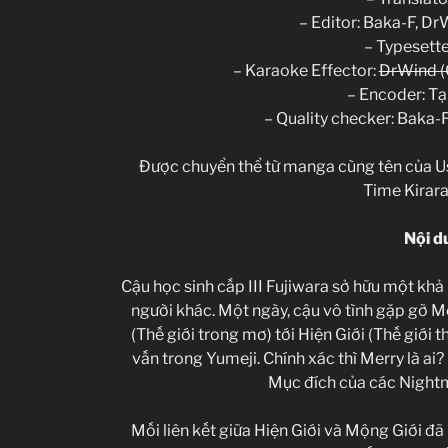
– Editor: Baka-F, Dr
– Typesette
– Karaoke Effector:
DrWind (C
– Encoder: Tạ
– Quality checker: Baka-F
Được chuyển thể từ manga cùng tên của Us
Time Kirara
Nội d
Cậu học sinh cấp III Fujiwara sở hữu một kh
người khác. Một ngày, cậu vô tình gặp gỡ Me
(Thế giới trong mơ) tới Hiện Giới (Thế giới t
vấn trong Yumeji. Chính xác thì Merry là ai
Mục đích của các Nightm
Mối liên kết giữa Hiện Giới và Mộng Giới đã