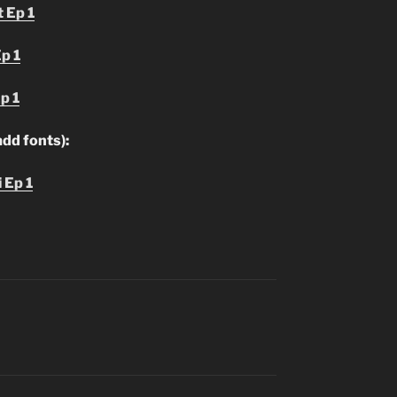
 Ep 1
p 1
p 1
add fonts):
 Ep 1