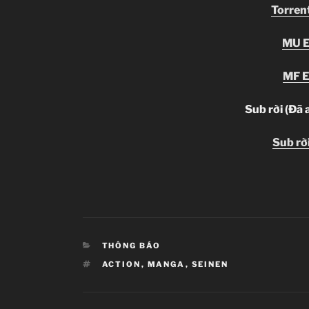
Torrent
MU E
MF E
Sub rời (Đã 
Sub rời
CATEGORIES
THÔNG BÁO
TAGS
ACTION
,
MANGA
,
SEINEN