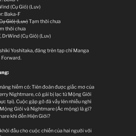
Wind (Cụ Gió) (Luv)
r: Baka-F
ụ Gió) (Luv)
Tạm thời chưa
m thời chưa
, DrWind (Cụ Gió) (Luv)
hiki Yoshitaka, đăng trên tạp chí Manga
 Forward.
ung:
ả năng hiếm có: Tiên đoán được giấc mơ của
rry Nightmare, cô gái bị lạc từ Mộng Giới
hực tại). Cuộc gặp gỡ đã vấy lên nhiều nghi
? Mộng Giới và Nightmare (Ác mộng) là gì?
are khi đến Hiện Giới?
 khởi đầu cho cuộc chiến của hai người với