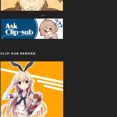
---
CLIP-SUB REBORN