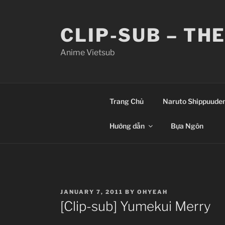
Skip
to
CLIP-SUB – TH
content
Anime Vietsub
Trang Chủ
Naruto Shippuude
Hướng dẫn
Bựa Ngôn
POSTED
JANUARY 7, 2011
BY
OHYEAH
ON
[Clip-sub] Yumekui Merry