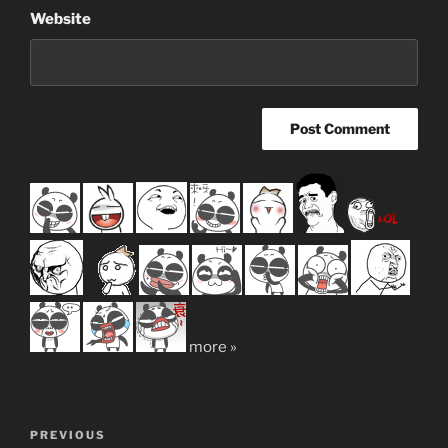
Website
more »
Post
Previous
PREVIOUS