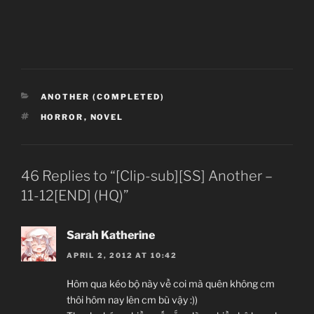
CATEGORIES
ANOTHER (COMPLETED)
TAGS
HORROR
,
NOVEL
46 Replies to “[Clip-sub][SS] Another –
11-12[END] (HQ)”
Sarah Katherine
APRIL 2, 2012 AT 10:42
Hôm qua kéo bộ này về coi mà quên không cm
thôi hôm nay lên cm bù vậy :))