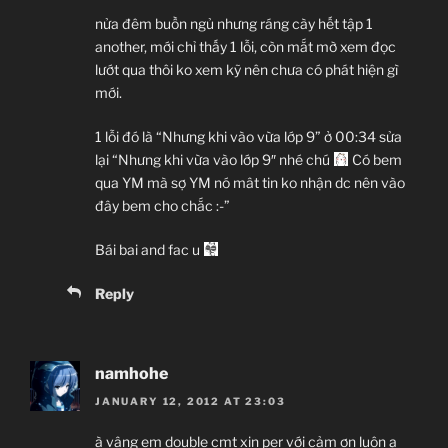
nửa đêm buồn ngủ nhưng ráng cày hết tập 1
another, mới chỉ thấy 1 lỗi, còn mắt mờ xem đọc
lướt qua thôi ko xem kỹ nên chưa có phát hiện gì
mới.
1 lỗi đó là “Nhưng khi vào vừa lớp 9” ở 00:34 sửa
lại “Nhưng khi vừa vào lớp 9″ nhé chú
Có bem
qua YM mà sợ YM nó mât tin ko nhận dc nên vào
đây bem cho chắc :-”
Bái bai and fac u
Reply
namhohe
JANUARY 12, 2012 AT 23:03
à vâng em double cmt xin per với cảm ơn luôn ạ