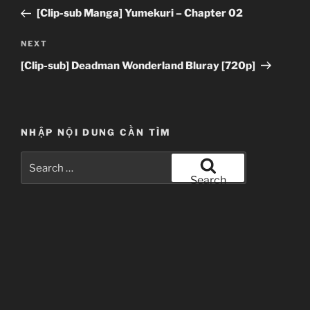
navigation
Post
[Clip-sub Manga] Yumekuri – Chapter 02
Next
NEXT
Post
[Clip-sub] Deadman Wonderland Bluray [720p]
NHẬP NỘI DUNG CẦN TÌM
Search
for:
Search