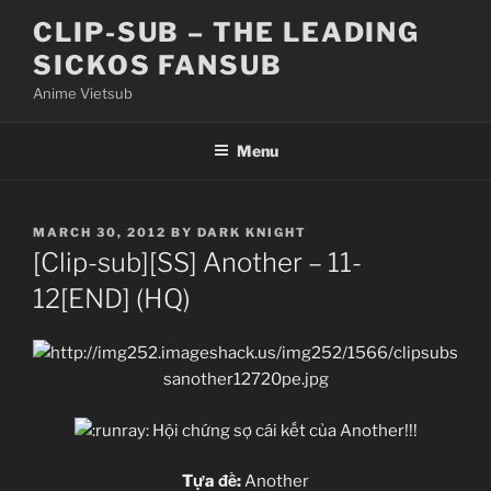
Skip
CLIP-SUB – THE LEADING
to
SICKOS FANSUB
content
Anime Vietsub
Menu
POSTED
MARCH 30, 2012
BY
DARK KNIGHT
ON
[Clip-sub][SS] Another – 11-
12[END] (HQ)
Hội chứng sợ cái kết của Another!!!
Tựa đề:
Another