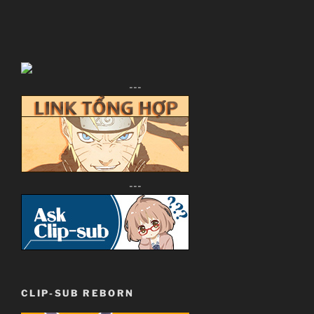
---
---
CLIP-SUB REBORN