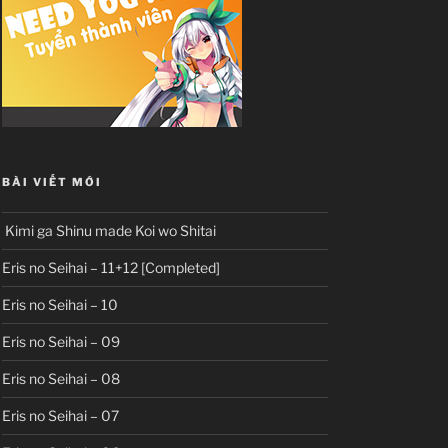
BÀI VIẾT MỚI
Kimi ga Shinu made Koi wo Shitai
Eris no Seihai – 11+12 [Completed]
Eris no Seihai – 10
Eris no Seihai – 09
Eris no Seihai – 08
Eris no Seihai – 07