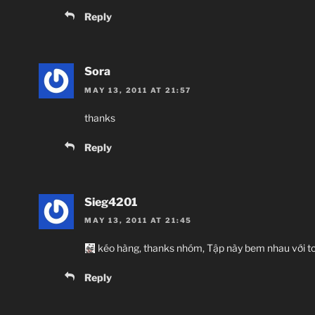
Reply
Sora
MAY 13, 2011 AT 21:57
thanks
Reply
Sieg4201
MAY 13, 2011 AT 21:45
kéo hàng, thanks nhóm, Tập này bem nhau với to
Reply