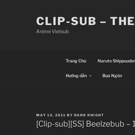
Skip
to
CLIP-SUB – TH
content
Anime Vietsub
Trang Chủ
Naruto Shippuude
Hướng dẫn
Bựa Ngôn
POSTED
MAY 13, 2011
BY
DARK KNIGHT
ON
[Clip-sub][SS] Beelzebub – 