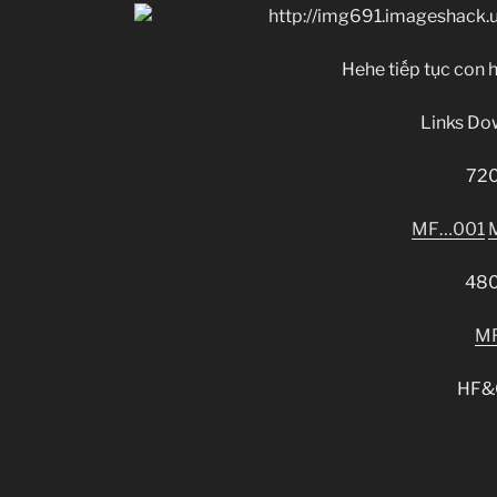
Hehe tiếp tục con h
Links Do
72
MF…001
48
M
HF&