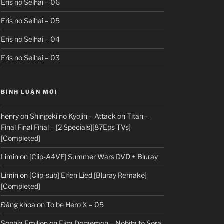
Eris no Seihai – 06
Eris no Seihai – 05
Eris no Seihai – 04
Eris no Seihai – 03
BÌNH LUẬN MỚI
henry
on
Shingeki no Kyojin – Attack on Titan –
Final Final Final – [2 Specials][87Eps TVs]
[Completed]
Limin
on
[Clip-A4VF] Summer Wars DVD + Bluray
Limin
on
[Clip-sub] Elfen Lied [Bluray Remake]
[Completed]
Đăng khoa
on
To be Hero X – 05
Sophia Emilion
on
Eiga Doraemon – Nobita to Sora