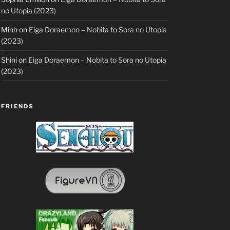
no Utopia (2023)
Minh
on
Eiga Doraemon – Nobita to Sora no Utopia
(2023)
Shini
on
Eiga Doraemon – Nobita to Sora no Utopia
(2023)
FRIENDS