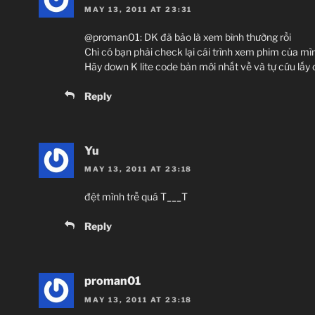
MAY 13, 2011 AT 23:31
@proman01: DK đã bảo là xem bình thường rồi
Chỉ có bạn phải check lại cái trình xem phim của mì
Hãy down K lite code bản mới nhất về và tự cứu lấy
Reply
Yu
MAY 13, 2011 AT 23:18
đệt mình trễ quá T___T
Reply
proman01
MAY 13, 2011 AT 23:18