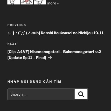
more »
Post
Previous
PREVIOUS
navigation
Post
[ヽ(ﾟдﾟ)ノ-sub] Danshi Koukousei no Nichijou 10-11
Next
NEXT
Post
[Clip-A4VF] Nisemonogatari – Bakemonogatari ss2
[Update Ep 11 – Final]
NHẬP NỘI DUNG CẦN TÌM
Search
Search
for: