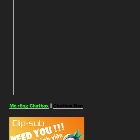
Mở rộng Chatbox
||
Chatbox Đen