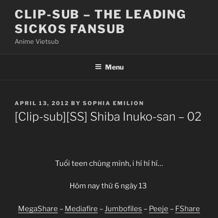
Skip
CLIP-SUB – THE LEADING
to
SICKOS FANSUB
content
Anime Vietsub
Menu
POSTED
APRIL 13, 2012
BY
SOPHIA EMILION
ON
[Clip-sub][SS] Shiba Inuko-san – 02
Tuổi teen chúng mình, i hí hí hí…
Hôm nay thứ 6 ngày 13
MegaShare
–
Mediafire
–
Jumbofiles
–
Peeje
–
FShare