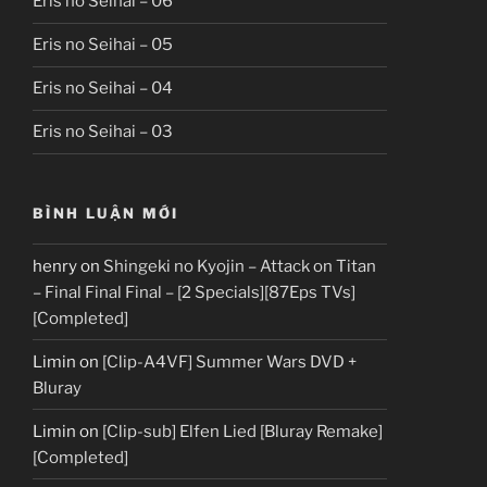
Eris no Seihai – 06
Eris no Seihai – 05
Eris no Seihai – 04
Eris no Seihai – 03
BÌNH LUẬN MỚI
henry
on
Shingeki no Kyojin – Attack on Titan
– Final Final Final – [2 Specials][87Eps TVs]
[Completed]
Limin
on
[Clip-A4VF] Summer Wars DVD +
Bluray
Limin
on
[Clip-sub] Elfen Lied [Bluray Remake]
[Completed]