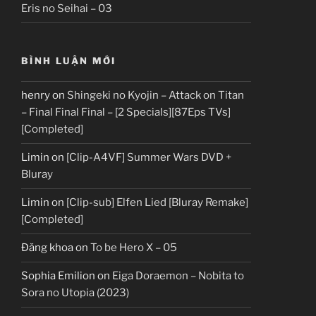
Eris no Seihai – 03
BÌNH LUẬN MỚI
henry
on
Shingeki no Kyojin – Attack on Titan
– Final Final Final – [2 Specials][87Eps TVs]
[Completed]
Limin
on
[Clip-A4VF] Summer Wars DVD +
Bluray
Limin
on
[Clip-sub] Elfen Lied [Bluray Remake]
[Completed]
Đăng khoa
on
To be Hero X – 05
Sophia Emilion
on
Eiga Doraemon – Nobita to
Sora no Utopia (2023)