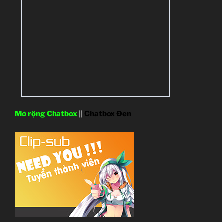
Mở rộng Chatbox
||
Chatbox Đen