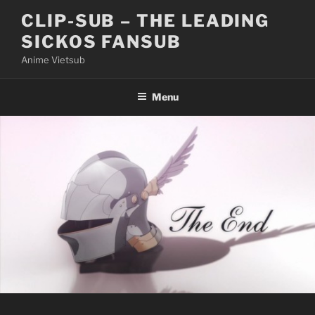
Skip
CLIP-SUB – THE LEADING
to
SICKOS FANSUB
content
Anime Vietsub
Menu