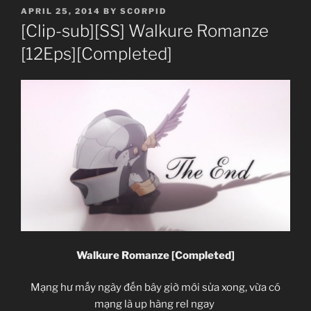
POSTED
APRIL 25, 2014
BY
SCORPID
ON
[Clip-sub][SS] Walkure Romanze
[12Eps][Completed]
Walkure Romanze [Completed]
Mạng hư mấy ngày đến bây giờ mới sửa xong, vừa có
mạng là up hàng rel ngay