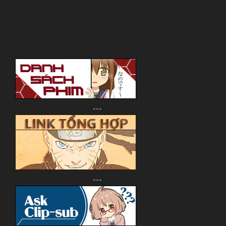
---
---