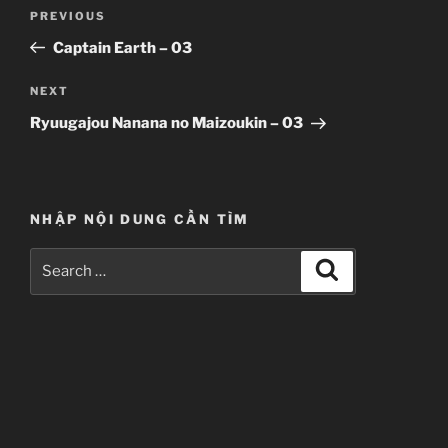
Post
Previous
PREVIOUS
navigation
Post
Captain Earth – 03
Next
NEXT
Post
Ryuugajou Nanana no Maizoukin – 03
NHẬP NỘI DUNG CẦN TÌM
Search
Search
for: