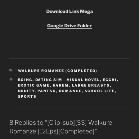
Download Link Mega
Google Drive Folder
CATEGORIES
WALKURE ROMANZE (COMPLETED)
TAGS
BOING
,
DATING SIM - VISUAL NOVEL
,
ECCHI
,
EROTIC GAME
,
HAREM
,
LARGE BREASTS
,
NUDITY
,
PANTSU
,
ROMANCE
,
SCHOOL LIFE
,
SPORTS
8 Replies to “[Clip-sub][SS] Walkure
Romanze [12Eps][Completed]”