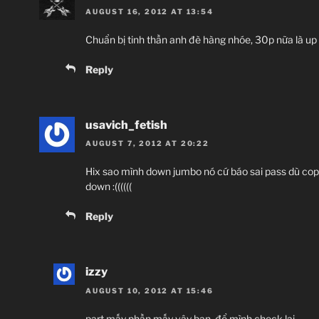
AUGUST 16, 2012 AT 13:54
Chuẩn bị tinh thần anh đè hàng nhóe, 30p nữa là up x
Reply
usavich_fetish
AUGUST 7, 2012 AT 20:22
Hix sao mình down jumbo nó cứ báo sai pass dù cop
down :((((((
Reply
izzy
AUGUST 10, 2012 AT 15:46
part mấy phần mấy vậy bạn, để mình check lại