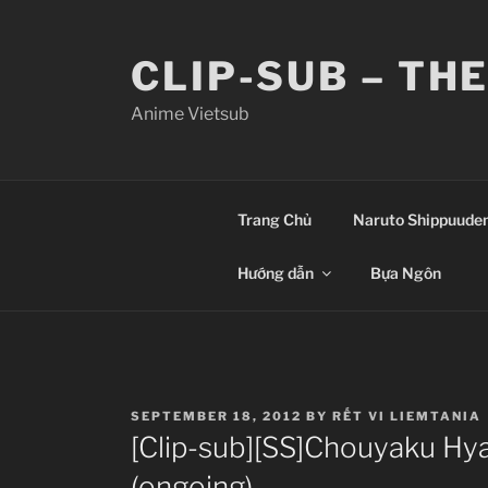
Skip
to
CLIP-SUB – TH
content
Anime Vietsub
Trang Chủ
Naruto Shippuude
Hướng dẫn
Bựa Ngôn
POSTED
SEPTEMBER 18, 2012
BY
RẾT VI LIEMTANIA
ON
[Clip-sub][SS]Chouyaku Hya
(ongoing)