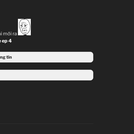
i mới ra
 ep 4
ng tin