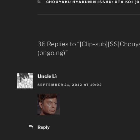
CATEGORIES
CHOUYAKU HYAKUNIN ISSHU: UTA KOI (
Ep
001
Ep
001
36 Replies to “[Clip-sub][SS]Chouy
Ep
(ongoing)”
001
Ep
Uncle Lì
SEPTEMBER 21, 2012 AT 10:02
Reply