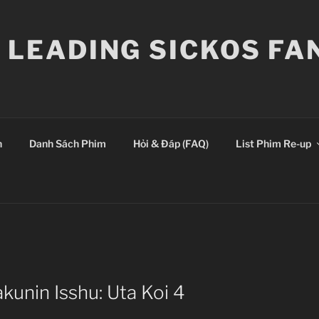
E LEADING SICKOS F
n
Danh Sách Phim
Hỏi & Đáp (FAQ)
List Phim Re-up
kunin Isshu: Uta Koi 4