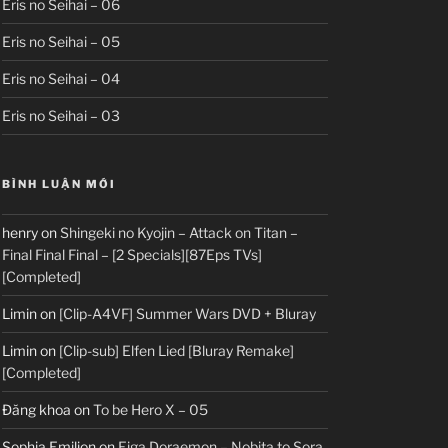
Eris no Seihai – 06
Eris no Seihai – 05
Eris no Seihai – 04
Eris no Seihai – 03
BÌNH LUẬN MỚI
henry
on
Shingeki no Kyojin – Attack on Titan –
Final Final Final – [2 Specials][87Eps TVs]
[Completed]
Limin
on
[Clip-A4VF] Summer Wars DVD + Bluray
Limin
on
[Clip-sub] Elfen Lied [Bluray Remake]
[Completed]
Đăng khoa
on
To be Hero X – 05
Sophia Emilion
on
Eiga Doraemon – Nobita to Sora