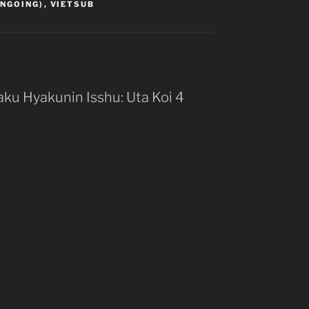
ONGOING)
,
VIETSUB
 1
002
003
 2
002
aku Hyakunin Isshu: Uta Koi 4
 3
002
 4