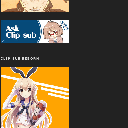
---
CLIP-SUB REBORN