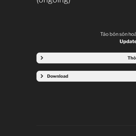
Táo bón són hoà
Update
Thô
Download