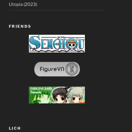
Utopia (2023)
FRIENDS
LỊCH