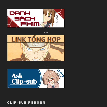
---
---
CLIP-SUB REBORN