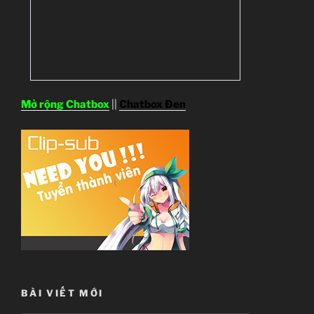
Mở rộng Chatbox
||
Chatbox Đen
BÀI VIẾT MỚI