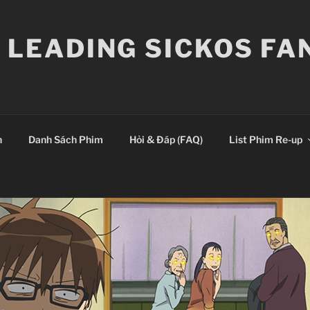
E LEADING SICKOS F
n
Danh Sách Phim
Hỏi & Đáp (FAQ)
List Phim Re-up