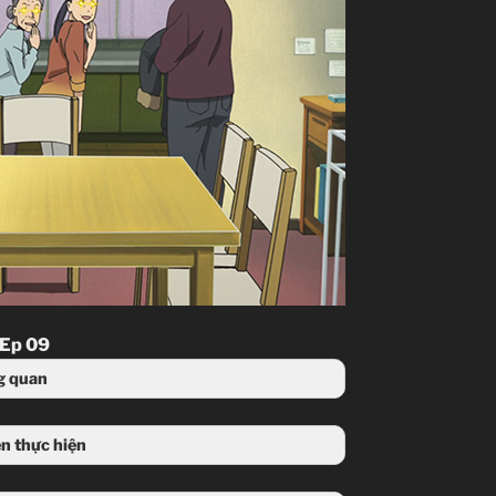
 Ep 09
g quan
n thực hiện