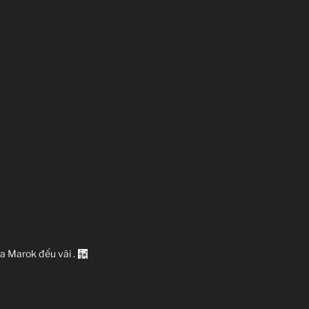
ựa Marok đểu vãi .