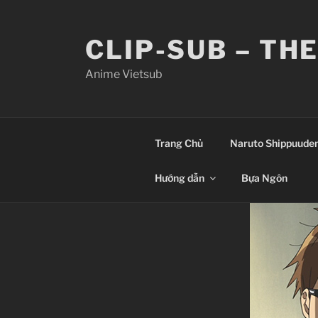
Skip
to
CLIP-SUB – TH
content
Anime Vietsub
Trang Chủ
Naruto Shippuude
Hướng dẫn
Bựa Ngôn