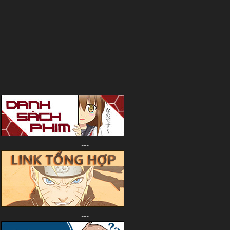
---
---