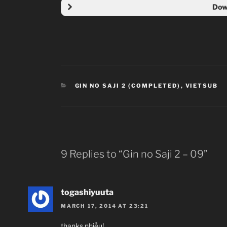
Dow
Me
CATEGORIES
GIN NO SAJI 2 (COMPLETED)
,
VIETSUB
Nội dung
9 Replies to “Gin no Saji 2 – 09”
togashiyuuta
MARCH 17, 2014 AT 23:21
thanks nhiều!