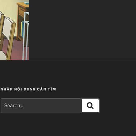
NHẬP NỘI DUNG CẦN TÌM
Search
Search
for: