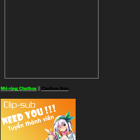
Mở rộng Chatbox
||
Chatbox Đen