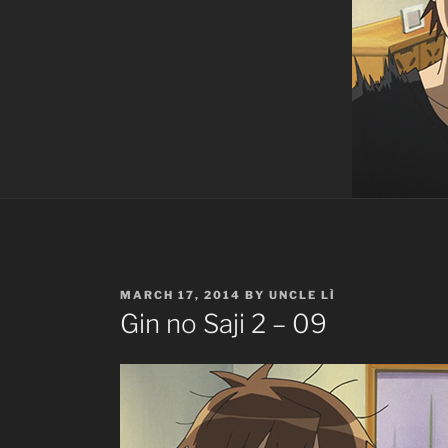
POSTED
MARCH 17, 2014
BY
UNCLE LÌ
ON
Gin no Saji 2 – 09