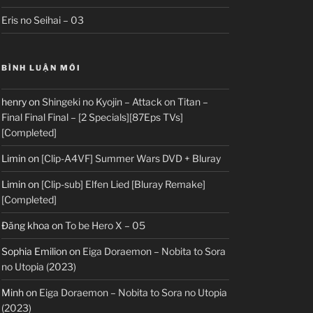
Eris no Seihai – 03
BÌNH LUẬN MỚI
henry
on
Shingeki no Kyojin – Attack on Titan –
Final Final Final – [2 Specials][87Eps TVs]
[Completed]
Limin
on
[Clip-A4VF] Summer Wars DVD + Bluray
Limin
on
[Clip-sub] Elfen Lied [Bluray Remake]
[Completed]
Đăng khoa
on
To be Hero X – 05
Sophia Emilion
on
Eiga Doraemon – Nobita to Sora
no Utopia (2023)
Minh
on
Eiga Doraemon – Nobita to Sora no Utopia
(2023)