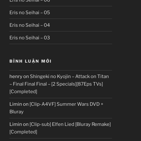
Eris no Seihai – 05
Eris no Seihai – 04
Eris no Seihai – 03
BÌNH LUẬN MỚI
henry
on
Shingeki no Kyojin – Attack on Titan
– Final Final Final – [2 Specials][87Eps TVs]
[Completed]
Limin
on
[Clip-A4VF] Summer Wars DVD +
Bluray
Limin
on
[Clip-sub] Elfen Lied [Bluray Remake]
[Completed]