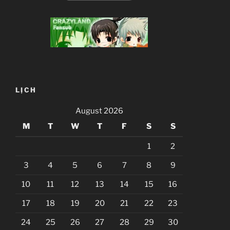
LỊCH
August 2026
M
T
W
T
F
S
S
1
2
3
4
5
6
7
8
9
10
11
12
13
14
15
16
17
18
19
20
21
22
23
24
25
26
27
28
29
30