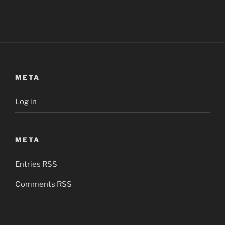
META
Log in
META
Entries
RSS
Comments
RSS