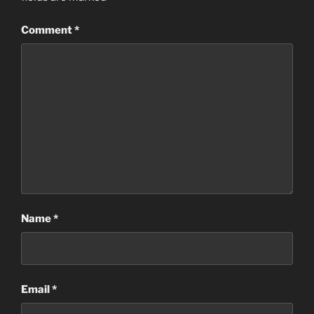
Comment
*
Name
*
Email
*