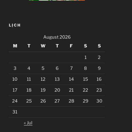
LỊCH
August 2026
M
T
W
T
F
S
S
1
2
3
4
5
6
7
8
9
10
11
12
13
14
15
16
17
18
19
20
21
22
23
24
25
26
27
28
29
30
31
« Jul