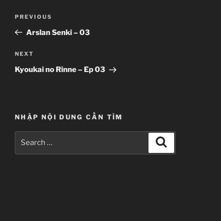
Post
Previous
PREVIOUS
navigation
Post
Arslan Senki – 03
Next
NEXT
Post
Kyoukai no Rinne – Ep 03
NHẬP NỘI DUNG CẦN TÌM
Search
Search
for: