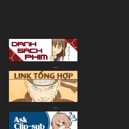
---
---