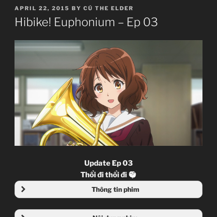
POSTED
APRIL 22, 2015
BY
CÚ THE ELDER
ON
Hibike! Euphonium – Ep 03
Update Ep 03
Thổi đi thổi đi
Thông tin phim