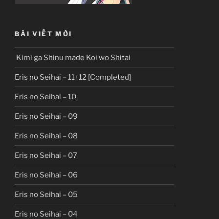
BÀI VIẾT MỚI
Kimi ga Shinu made Koi wo Shitai
Eris no Seihai – 11+12 [Completed]
Eris no Seihai – 10
Eris no Seihai – 09
Eris no Seihai – 08
Eris no Seihai – 07
Eris no Seihai – 06
Eris no Seihai – 05
Eris no Seihai – 04