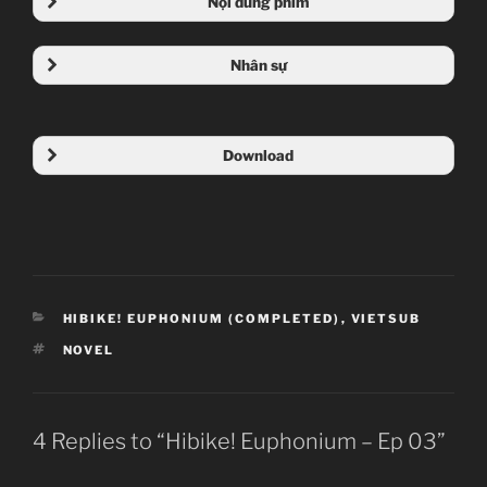
Nội dung phim
Nhân sự
Download
CATEGORIES
HIBIKE! EUPHONIUM (COMPLETED)
,
VIETSUB
TAGS
NOVEL
4 Replies to “Hibike! Euphonium – Ep 03”