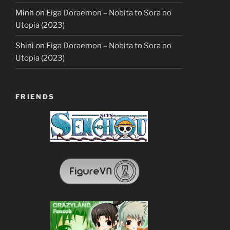
Minh
on
Eiga Doraemon – Nobita to Sora no
Utopia (2023)
Shini
on
Eiga Doraemon – Nobita to Sora no
Utopia (2023)
FRIENDS