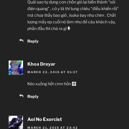
Quái sao tự dưng con chồn gió lại biến thành “sói
điện quang” , cô y tá thì tung chiêu “điều khiển rối”
mà chưa thấy bao giờ , isuka bay như chim . Chất
lượng mấy ep cuối nó làm như để câu khách vậy,
phần đầu thì chả ra gì
Reply
Khoa Dreyar
MARCH 22, 2015 AT 01:37
Kéo xuống hết cmn hồn
Reply
Aoi No Exorcist
MARCH 21, 2015 AT 23:42