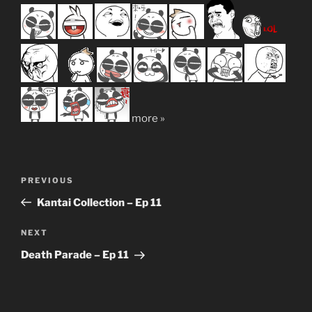
more »
Post
Previous
PREVIOUS
navigation
Post
Kantai Collection – Ep 11
Next
NEXT
Post
Death Parade – Ep 11