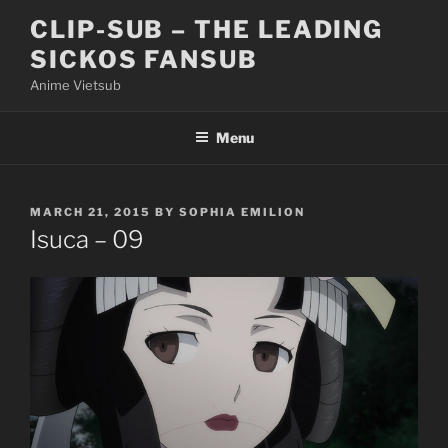
Skip
CLIP-SUB – THE LEADING
to
SICKOS FANSUB
content
Anime Vietsub
Menu
POSTED
MARCH 21, 2015
BY
SOPHIA EMILION
ON
Isuca – 09