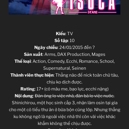
Kiểu
: TV
Số tập
: 10
Ngày chiếu
: 24/01/2015 đến ?
Sản xuất
: Arms, DAX Production, Mages
Thể loại
: Action, Comedy, Ecchi, Romance, School,
Supernatural, Seinen
Thành viên thực hiện
: Thằng nào để nick toàn chữ tàu,
chịu ko dịch được.
Rating
: 17+ (có máu me, bạo lực, ecchi nặng)
Nội dung
:
Đàn ông lo việc nhà, đàn bà lo việc nước.
Shinichirou, một học sinh cấp 3, nhận làm osin tại gia
cho một cô tiểu thư ăn ở bừa bộn cùng lớp. Nhưng thằng
ku không ngờ là ngoài việc nhà thì còn vài việc khác
khắm không thể chịu được.