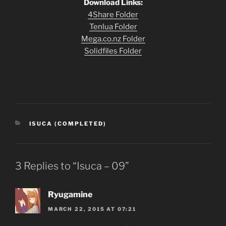
Download Links:
4Share Folder
Tenlua Folder
Mega.co.nz Folder
Solidfiles Folder
CATEGORIES
ISUCA (COMPLETED)
3 Replies to “Isuca – 09”
Ryugamine
MARCH 22, 2015 AT 07:21