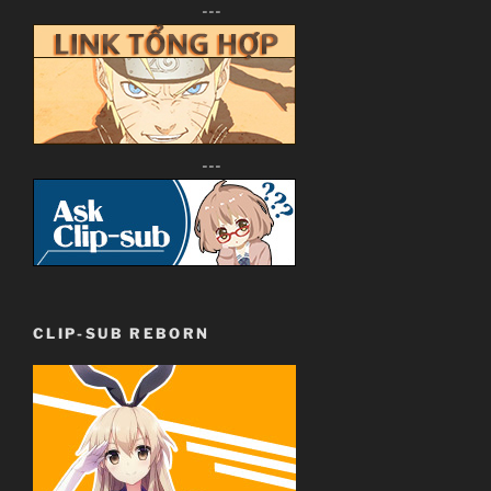
---
---
CLIP-SUB REBORN