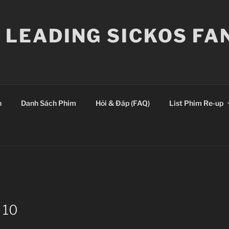
E LEADING SICKOS F
n
Danh Sách Phim
Hỏi & Đáp (FAQ)
List Phim Re-up
 10