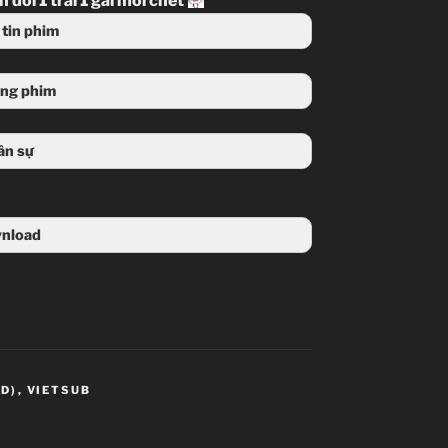
 đôi 1 trai 1 gái mới chết
tin phim
ung phim
ân sự
nload
D)
,
VIETSUB