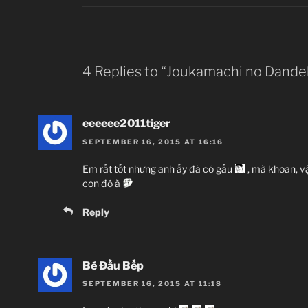
4 Replies to “Joukamachi no Dandel
eeeeee2011tiger
SEPTEMBER 16, 2015 AT 16:16
Em rất tốt nhưng anh ấy đã có gấu
, mà khoan, v
con đó à
Reply
Bé Đầu Bếp
SEPTEMBER 16, 2015 AT 11:18