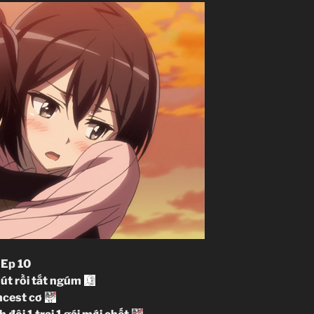
 Ep 10
hút rồi tắt ngúm
ncest cơ