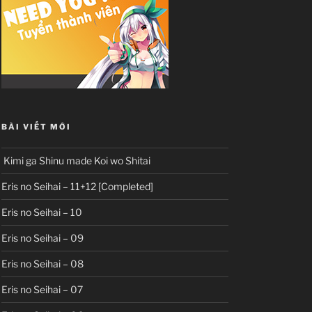
BÀI VIẾT MỚI
Kimi ga Shinu made Koi wo Shitai
Eris no Seihai – 11+12 [Completed]
Eris no Seihai – 10
Eris no Seihai – 09
Eris no Seihai – 08
Eris no Seihai – 07