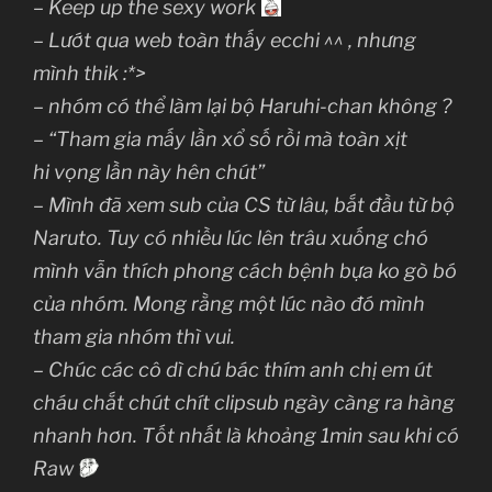
– Keep up the sexy work
– Lướt qua web toàn thấy ecchi ^^ , nhưng
mình thik :*>
– nhóm có thể làm lại bộ Haruhi-chan không ?
– “Tham gia mấy lần xổ số rồi mà toàn xịt
hi vọng lần này hên chút”
– Mình đã xem sub của CS từ lâu, bắt đầu từ bộ
Naruto. Tuy có nhiều lúc lên trâu xuống chó
mình vẫn thích phong cách bệnh bựa ko gò bó
của nhóm. Mong rằng một lúc nào đó mình
tham gia nhóm thì vui.
– Chúc các cô dì chú bác thím anh chị em út
cháu chắt chút chít clipsub ngày càng ra hàng
nhanh hơn. Tốt nhất là khoảng 1min sau khi có
Raw