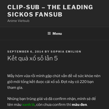
Skip
CLIP-SUB – THE LEADING
to
SICKOS FANSUB
content
Anime Vietsub
Menu
POSTED
SEPTEMBER 6, 2014
BY
SOPHIA EMILION
ON
Kết quả xổ số lần 5
Mấy hôm vừa rồi mình gặp chút vấn đề về sức khỏe nên
giờ mới tổng kết được cái xổ số. Đợt này có 220 bạn
tham gia.
Những bạn trúng giải và đã confirm nhận, mình sẽ để
tên màu
xanh lá
, còn chưa confirm thì
màu đen
.