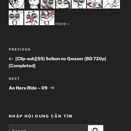
more »
Post
Previous
PREVIOUS
navigation
Post
[Clip-sub][SS] Seikon no Qwaser [BD 720p]
[Completed]
Next
NEXT
Post
Ao Haru Ride – 09
NHẬP NỘI DUNG CẦN TÌM
Search
Search