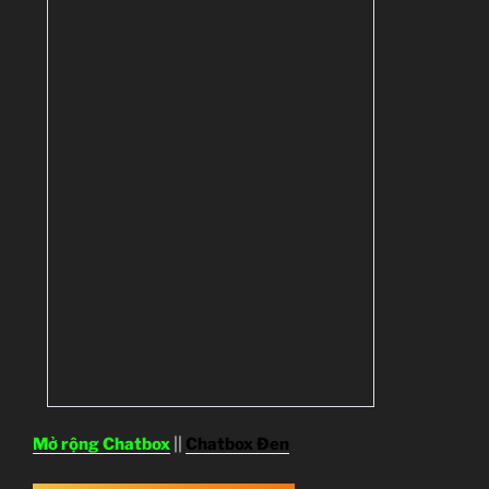
Mở rộng Chatbox
||
Chatbox Đen