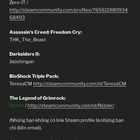
Zero-IT /
http://steamcommunity.com/profiles/765611980934
68493
Assassin’s Creed: Freedom Cry:
THK_The_Beast
Darksiders II:
Jaoshingan
BioShock Triple Pack:
TeresaCM
http://steamcommunity.com/id/TeresaCM
The Legend of Grimrock:
RdJokr
/
http://steamcommunity.com/id/RdJokr/
(Những bạn không có link Steam profile là những bạn
chỉ điền email).