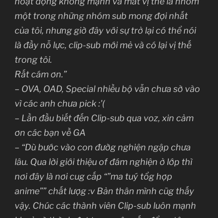
hoạt động không mạnh và mất vị thế là nhóm
một trong những nhóm sub mong đợi nhất
của tôi, nhưng giờ đây với sự trở lại có thể nói
là đầy nỗ lực, clip-sub mới mẻ và có lại vị thế
trong tôi.
Rất cám ơn.”
– OVA, OAD, Special nhiều bộ vẫn chưa sờ vào
vì các anh chưa pick :'(
– Lần đầu biết đến Clip-sub qua voz, xin cảm
ơn các bạn về GA
– “Dù bước vào con đườg nghiện ngập chưa
lâu. Qua lời giới thiệu of đám nghiện ở lớp thì
nơi đây là nơi cug cấp “”ma tuý tổg hợp
anime”” chất lượg :v Bản thân mình cũg thấy
vậy. Chúc các thành viên Clip-sub luôn mạnh