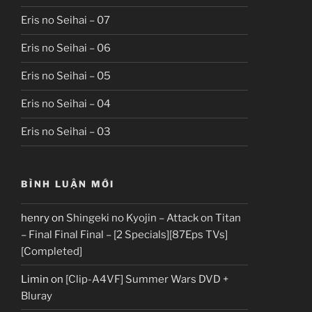
Eris no Seihai – 07
Eris no Seihai – 06
Eris no Seihai – 05
Eris no Seihai – 04
Eris no Seihai – 03
BÌNH LUẬN MỚI
henry
on
Shingeki no Kyojin – Attack on Titan
– Final Final Final – [2 Specials][87Eps TVs]
[Completed]
Limin
on
[Clip-A4VF] Summer Wars DVD +
Bluray