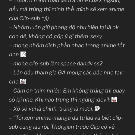
– Trước h mình toàn xem anime của Zingsub,
nếu mà trúng thì mình thề mình sẽ xem anime
của Clip-sub =)))
– Nhóm luôn giữ phong độ như hiện tại là ok
con dê, không có góp ý gì thêm :sexy:
– mong nhóm dịch phần nhạc trong anime tốt
hơn
– mong clip-sub làm space dandy ss2
– Lần đầu tham gia GA mong các bác nhẹ tay
cho
– Cảm ơn thím nhiều. Em không trúng thì quay
số lại nhé. Khi nào trúng thì ngừng :devil:
– Xổ số vui là chính, trúng là mười.
– “Tôi xem anime-manga đã từ lâu và biết clip-
sub cũng lâu rồi. Thời gian trước Clip có vẻ