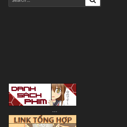
for:
---