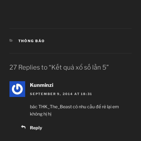
CATEGORIES
THÔNG BÁO
27 Replies to “Kết quả xổ số lần 5”
Kunminzi
SEPTEMBER 9, 2014 AT 18:31
bác THK_The_Beast có nhu cầu để rẻ lại em
không hị hị
Reply