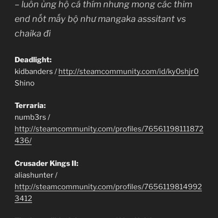
– luôn ủng hộ cá thím nhưng mong các thim
end nốt mấy bộ như mangaka asssitant vs
chaika đi
Deadlight:
kidbanders /
http://steamcommunity.com/id/ky0shjr0
Shino
Terraria:
numb3rs /
http://steamcommunity.com/profiles/76561198111872
436/
Crusader Kings II:
aliashunter /
http://steamcommunity.com/profiles/7656119814992
3412