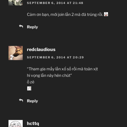
SEPTEMBER 6, 2014 AT 21:48
Cảm ơn bạn, mới join lần 2 mà đã trúng rồi.
Reply
redclaudious
SEPTEMBER 6, 2014 AT 20:29
“Tham gia mấy lần xổ số rồi mà toàn xịt
hi vọng lần này hên chút”
ố zè
Reply
hcttq