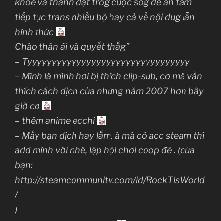
khoẻ và thành đạt trog cuộc sốg để an tâm
tiếp tục trans nhiều bộ hay cả về nội dug lẫn
hình thức
Chào thân ái và quyết thắg”
– Tyyyyyyyyyyyyyyyyyyyyyyyyyyyyyyyyy
– Mình là mình hơi bị thích clip-sub, cơ mà vẫn
thích cách dịch của những năm 2007 hơn bây
giờ cơ
– thêm anime ecchi
– Mấy bạn dịch hay lắm, à mà có acc steam thì
add mình với nhé, lập hội chơi coop đê . (của
bạn:
http://steamcommunity.com/id/RockTisWorld
/
)