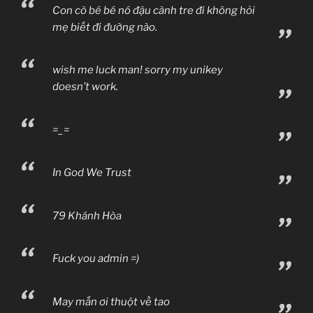
Con cò bé bé nó đậu cành tre đi không hỏi
mẹ biết đi đường nào.
wish me luck man! sorry my unikey
doesn’t work.
=_=
In God We Trust
79 Khánh Hòa
Fuck you admin =)
May mắn ơi thuột về tao