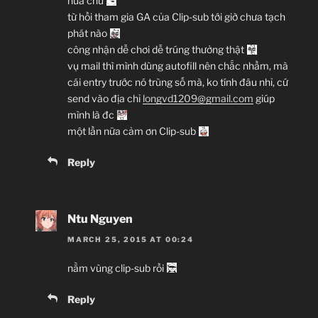
nữa chứ
từ hồi tham gia GA của Clip-sub tới giờ chưa tạch
phát nào
công nhận dễ chơi dễ trúng thưởng thật
vụ mail thì mình dùng autofill nên chắc nhầm, mà
cái entry trước nó trùng số mà, ko tính đâu nhỉ, cứ
send vào địa chỉ
longvd1209@gmail.com
giúp
mình là đc
một lần nữa cảm ơn Clip-sub
Reply
Ntu Nguyen
MARCH 25, 2015 AT 00:24
nằm vùng clip-sub rồi
Reply