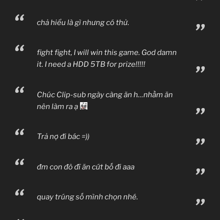
chả hiểu là gì nhưng có thử.
fight fight, I will win this game. God damn
it. I need a HDD 5TB for prize!!!!!
Chúc Clip-sub ngày càng ăn h…nhầm ăn
nên làm ra ạ
Trả nợ đi bác =))
đm con đô đĩ ăn cứt bố đi aaa
quay trúng số mình chọn nhé.