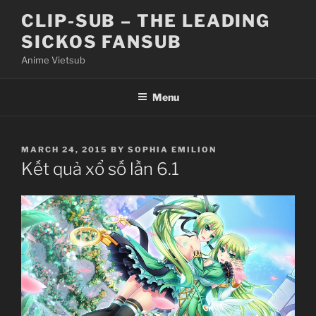
Skip
CLIP-SUB – THE LEADING
to
SICKOS FANSUB
content
Anime Vietsub
Menu
POSTED
MARCH 24, 2015
BY
SOPHIA EMILION
ON
Kết quả xổ số lần 6.1