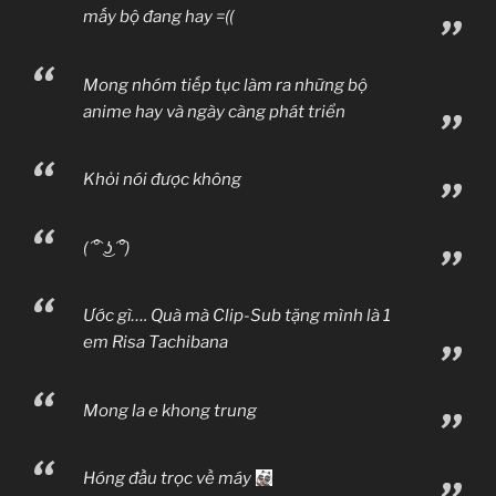
mấy bộ đang hay =((
Mong nhóm tiếp tục làm ra những bộ
anime hay và ngày càng phát triển
Khỏi nói được không
( ͡° ͜ʖ ͡°)
Ước gì…. Quà mà Clip-Sub tặng mình là 1
em Risa Tachibana
Mong la e khong trung
Hóng đầu trọc về máy