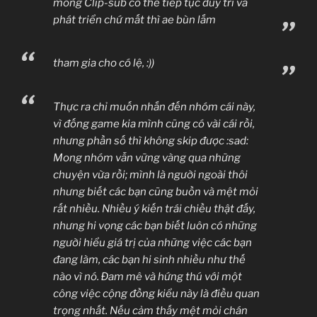
mong Clip-sub có thể tiếp tục duy trì và
phát triển chứ mất thì ae bùn lắm
tham gia cho có lệ, :))
Thực ra chỉ muốn nhắn đến nhóm cái này,
vì đống game kia mình cũng có vài cái rồi,
nhưng phần số thì không skip được :sad:
Mong nhóm vẫn vững vàng qua những
chuyện vừa rồi; mình là người ngoài thôi
nhưng biết các bạn cũng buồn và mệt mỏi
rất nhiều. Nhiều ý kiến trái chiều thật đấy,
nhưng hi vọng các bạn biết luôn có những
người hiểu giá trị của những việc các bạn
đang làm, các bạn hi sinh nhiều như thế
nào vì nó. Đam mê và hứng thú với một
công việc cộng đồng kiểu này là điều quan
trọng nhất. Nếu cảm thấy mệt mỏi chán