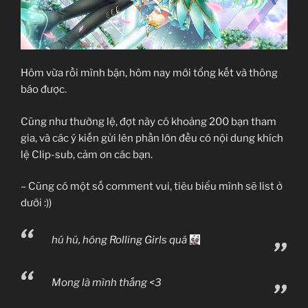
Hôm vừa rồi mình bận, hôm nay mới tổng kết và thông
báo được.
Cũng như thường lệ, đợt này có khoảng 200 bạn tham
gia, và các ý kiến gửi lên phần lớn đều có nội dung khích
lệ Clip-sub, cảm ơn các bạn.
– Cũng có một số comment vui, tiêu biểu mình sẽ list ở
dưới :))
hú hú, hóng Rolling Girls quá
Mong là mình thắng <3