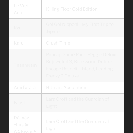
Lê Việt
Killing Floor Gold Edition
Anh
Go! Go! Nippon! ~My First Trip to
Ryu
Japan~
Karu
Crash Time II
Popcap Game Pack: Peggle Deluxe,
Bejeweled 3, Bookworm Deluxe,
ThanhNam
Escape Rosecliff Island, Feeding
Frenzy 2 Deluxe
AmiTetara
Hitman: Absolution
Lara Croft and the Guardian of
Faust
Light
Đời này
Lara Croft and the Guardian of
chưa ăn
Light
GA bao giờ