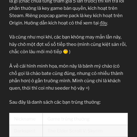
là gì (chắc chưa từng tham gia 5 lần trước) thì xin trả lời
phần thưởng là key game bản quyền, kích hoạt trên
Steam. Riêng popcap game pack là key kích hoạt trên
Origin. Hướng dẫn kích hoạt có thể xem tại
đây
.
Và cũng như mọi khi, các bạn không may mắn lần này,
hãy chờ một đợt xổ số tiếp theo (mình cũng kiệt sản rồi,
chắc còn lâu mới mở tiếp
)
À về cái hình minh họa, món này là bánh mỳ chảo (có
chỗ gọi là chảo bate cũng đúng, nhưng có nhiều thành
phần hơn) ở gần trường mình. Mình cũng chỉ là khách
quen, thôi thì coi như seeder hộ vậy =)
Sau đây là danh sách các bạn trúng thưởng:
Nickname
Game trúng thưởng
Darkspirit
The Elder Scroll V: Skyrim