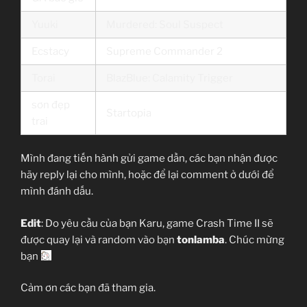
Yuuki
Murdered: Soul Suspect
Ecstacy
Supreme Commander 2
Torai
BlazBlue: Calamity Trigger
sơn đẹp
Startopia
trai
Mình đang tiến hành gửi game dần, các bạn nhận được
hãy reply lại cho mình, hoặc để lại comment ở dưới để
mình đánh dấu.
Edit
: Do yêu cầu của bạn Karu, game Crash Time II sẽ
được quay lại và random vào bạn
tonlamba
. Chúc mừng
bạn
Cảm ơn các bạn đã tham gia.