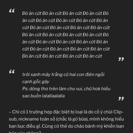
Đô ăn cứt Đô ăn cứt Đô ăn cứt Đô ăn cứt Đô
ăn cứt Đô ăn cứt Đô ăn cứt Đô ăn cứt Đô ăn
cứt Đô ăn cứt Đô ăn cứt Đô ăn cứt Đô ăn cứt
Đô ăn cứt Đô ăn cứt Đô ăn cứt Đô ăn cứt Đô
ăn cứt Đô ăn cứt Đô ăn cứt Đô ăn cứt Đô ăn
cứt Đô ăn cứt Đô ăn cứt Đô ăn cứt Đô ăn cứt
Đô ăn cứt Đô ăn cứt Đô ăn cứt Đô ăn cứt
trời xanh mây trắng có hai con điên ngồi
cạnh gốc gây
Ps: dòng thơ trên làm cho vui, chứ hok hiểu
sao buồn lalallaalalla
– Chỉ có 1 trường hợp đặc biệt bị loại là do cố ý chửi Clip-
sub, nickname toàn số (chắc là gõ bừa), mình không hiểu
bạn bực điều gì. Cũng có thể do chảo bánh mỳ khiến bạn