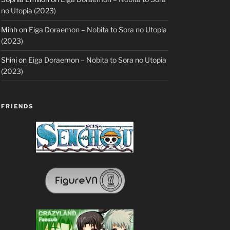
no Utopia (2023)
Minh
on
Eiga Doraemon – Nobita to Sora no Utopia
(2023)
Shini
on
Eiga Doraemon – Nobita to Sora no Utopia
(2023)
FRIENDS