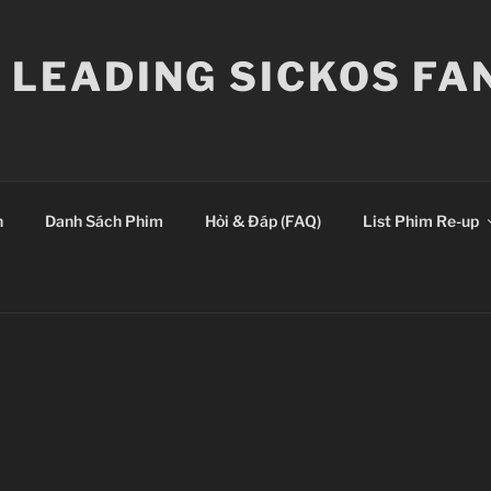
E LEADING SICKOS F
n
Danh Sách Phim
Hỏi & Đáp (FAQ)
List Phim Re-up