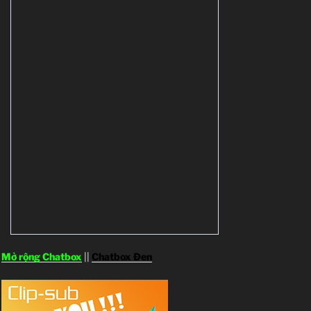
Mở rộng Chatbox
||
Chatbox Đen