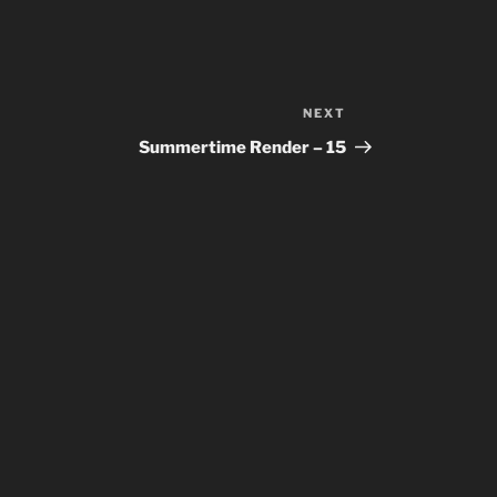
NEXT
Next
Post
Summertime Render – 15