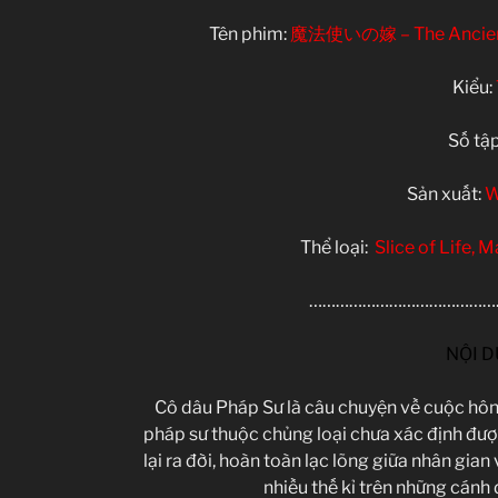
Tên phim:
魔法使いの嫁 – The Ancient 
Kiểu:
Số tập
Sản xuất:
W
Thể loại:
Slice of Life, 
……………………………………
NỘI 
Cô dâu Pháp Sư là câu chuyện về cuộc hôn 
pháp sư thuộc chủng loại chưa xác định được
lại ra đời, hoàn toàn lạc lõng giữa nhân gian
nhiều thế kỉ trên những cánh 