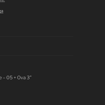
ga
 – 05 + Ova 3”