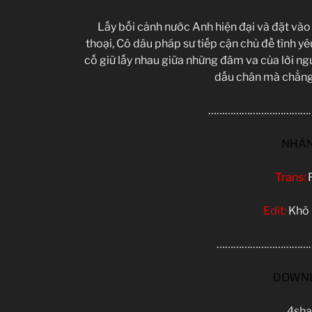
Lấy bối cảnh nước Anh hiện đại và đặt vào
thoại, Cô dâu pháp sư tiếp cận chủ đề tình yê
cố giữ lấy nhau giữa những đâm va của lời ngu
dấu chân mà chẳng
…………………………………
NHÂN
Trans:
Edit:
Khô
………………………………
DOWN
4sha