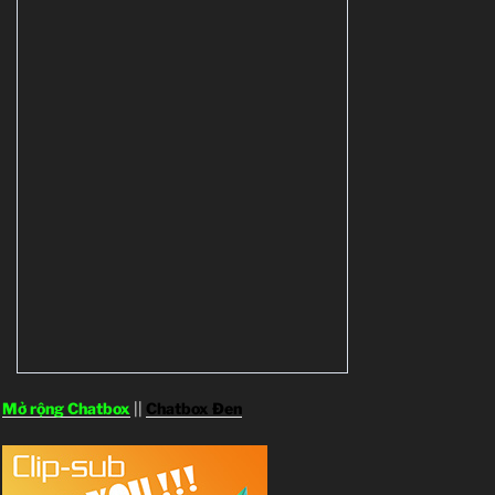
Mở rộng Chatbox
||
Chatbox Đen