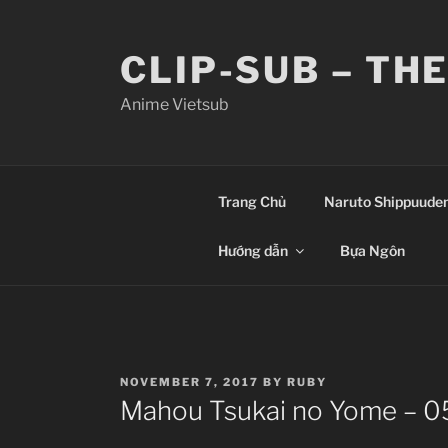
Skip
to
CLIP-SUB – TH
content
Anime Vietsub
Trang Chủ
Naruto Shippuude
Hướng dẫn
Bựa Ngôn
POSTED
NOVEMBER 7, 2017
BY
RUBY
ON
Mahou Tsukai no Yome – 0