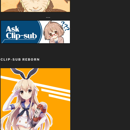
---
CLIP-SUB REBORN