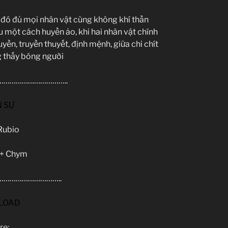
 đó đủ mọi nhân vật cùng không khí thần
u một cách huyền ảo, khi hai nhân vật chính
yền, truyền thuyết, định mệnh, giữa chi chít
 thấy bóng người
…………………………..
 SỰ
Rubio
 + Chym
………………………..
LOAD
re: