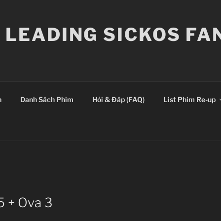
E LEADING SICKOS F
n
Danh Sách Phim
Hỏi & Đáp (FAQ)
List Phim Re-up
5 + Ova 3