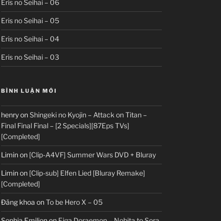
Eris no Seihai – 06
Eris no Seihai – 05
Eris no Seihai – 04
Eris no Seihai – 03
BÌNH LUẬN MỚI
henry
on
Shingeki no Kyojin – Attack on Titan –
Final Final Final – [2 Specials][87Eps TVs]
[Completed]
Limin
on
[Clip-A4VF] Summer Wars DVD + Bluray
Limin
on
[Clip-sub] Elfen Lied [Bluray Remake]
[Completed]
Đăng khoa
on
To be Hero X – 05
Sophia Emilion
on
Eiga Doraemon – Nobita to Sora