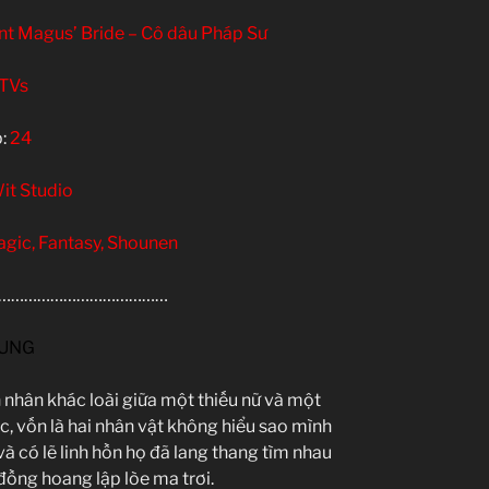
Magus’ Bride – Cô dâu Pháp Sư
TVs
:
24
it Studio
Magic, Fantasy, Shounen
…………………………………
DUNG
nhân khác loài giữa một thiếu nữ và một
, vốn là hai nhân vật không hiểu sao mình
 và có lẽ linh hồn họ đã lang thang tìm nhau
đồng hoang lập lòe ma trơi.