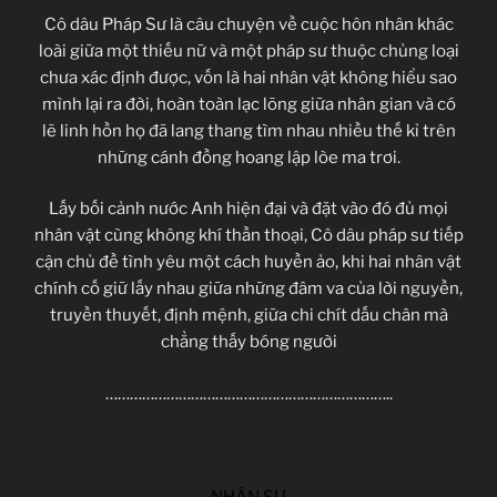
Cô dâu Pháp Sư là câu chuyện về cuộc hôn nhân khác
loài giữa một thiếu nữ và một pháp sư thuộc chủng loại
chưa xác định được, vốn là hai nhân vật không hiểu sao
mình lại ra đời, hoàn toàn lạc lõng giữa nhân gian và có
lẽ linh hồn họ đã lang thang tìm nhau nhiều thế kỉ trên
những cánh đồng hoang lập lòe ma trơi.
Lấy bối cảnh nước Anh hiện đại và đặt vào đó đủ mọi
nhân vật cùng không khí thần thoại, Cô dâu pháp sư tiếp
cận chủ đề tình yêu một cách huyền ảo, khi hai nhân vật
chính cố giữ lấy nhau giữa những đâm va của lời nguyền,
truyền thuyết, định mệnh, giữa chi chít dấu chân mà
chẳng thấy bóng người
……………………………………………………………..
NHÂN SỰ