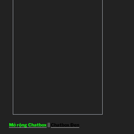
Mở rộng Chatbox
||
Chatbox Đen