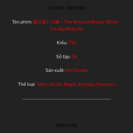
THÔNG TIN PHIM
Tên phim:
魔法使いの嫁 – The Ancient Magus’ Bride –
Cô dâu Pháp Sư
Kiểu:
TVs
Số tập:
24
Sản xuất:
Wit Studio
Thể loại:
Slice of Life, Magic, Fantasy, Shounen
………………………………………………………………………
NỘI DUNG