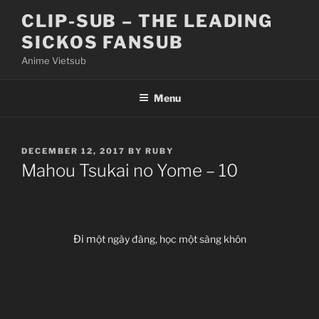
Skip
CLIP-SUB – THE LEADING
to
SICKOS FANSUB
content
Anime Vietsub
Menu
POSTED
DECEMBER 12, 2017
BY
RUBY
ON
Mahou Tsukai no Yome – 10
Đi m
ột ngày đàng, học một sàng khôn