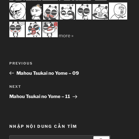
more »
Post
Previous
PREVIOUS
navigation
Post
Mahou Tsukai no Yome – 09
Next
NEXT
Post
Mahou Tsukai no Yome – 11
NHẬP NỘI DUNG CẦN TÌM
Search