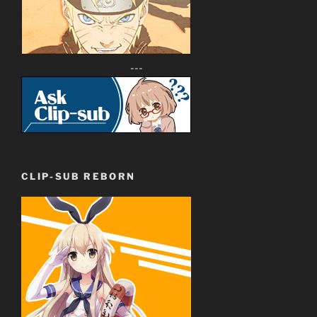
---
CLIP-SUB REBORN