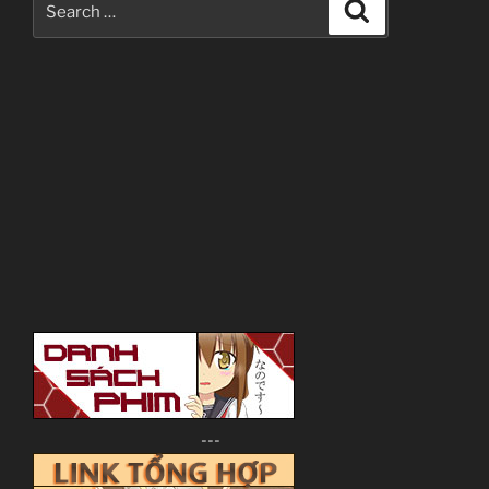
Search
for:
---