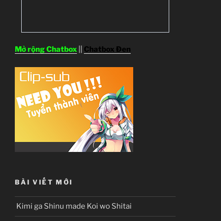
Mở rộng Chatbox
||
Chatbox Đen
BÀI VIẾT MỚI
Kimi ga Shinu made Koi wo Shitai