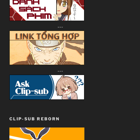
---
---
CLIP-SUB REBORN