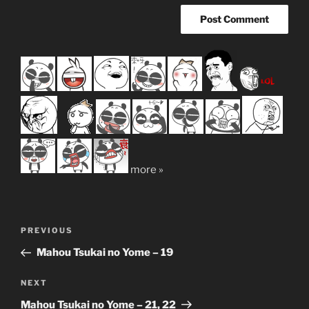
more »
Post
Previous
PREVIOUS
navigation
Post
Mahou Tsukai no Yome – 19
Next
NEXT
Post
Mahou Tsukai no Yome – 21, 22