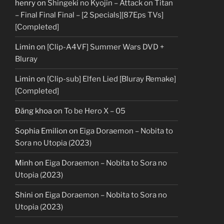
henry
on
Shingeki no Kyojin – Attack on Titan
– Final Final Final – [2 Specials][87Eps TVs]
[Completed]
Limin
on
[Clip-A4VF] Summer Wars DVD +
Bluray
Limin
on
[Clip-sub] Elfen Lied [Bluray Remake]
[Completed]
Đăng khoa
on
To be Hero X – 05
Sophia Emilion
on
Eiga Doraemon – Nobita to
Sora no Utopia (2023)
Minh
on
Eiga Doraemon – Nobita to Sora no
Utopia (2023)
Shini
on
Eiga Doraemon – Nobita to Sora no
Utopia (2023)