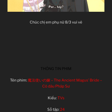
Chúc chị em phụ nữ 8/3 vui vẻ
THÔNG TIN PHIM
Tên phim:
魔法使いの嫁 – The Ancient Magus’ Bride –
Cô dâu Pháp Sư
Kiểu:
TVs
Số tập:
24