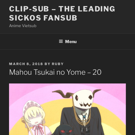
Skip
CLIP-SUB – THE LEADING
to
SICKOS FANSUB
content
Anime Vietsub
Menu
POSTED
MARCH 8, 2018
BY
RUBY
ON
Mahou Tsukai no Yome – 20