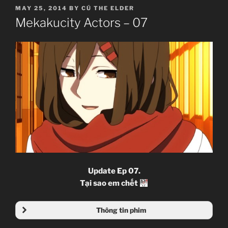
POSTED
MAY 25, 2014
BY
CÚ THE ELDER
ON
Mekakucity Actors – 07
Update Ep 07.
Tại sao em chết
Thông tin phim