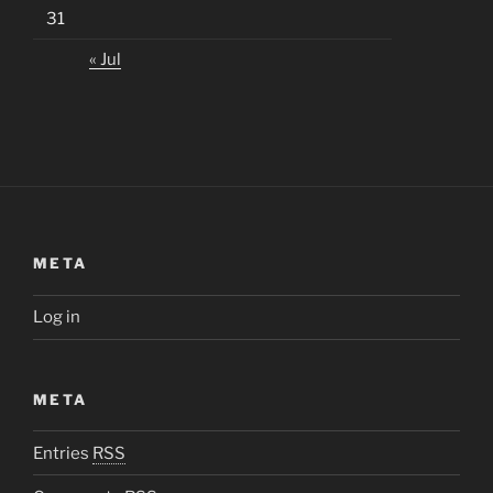
31
« Jul
META
Log in
META
Entries
RSS