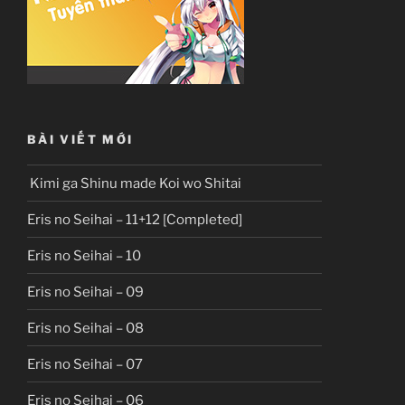
BÀI VIẾT MỚI
Kimi ga Shinu made Koi wo Shitai
Eris no Seihai – 11+12 [Completed]
Eris no Seihai – 10
Eris no Seihai – 09
Eris no Seihai – 08
Eris no Seihai – 07
Eris no Seihai – 06