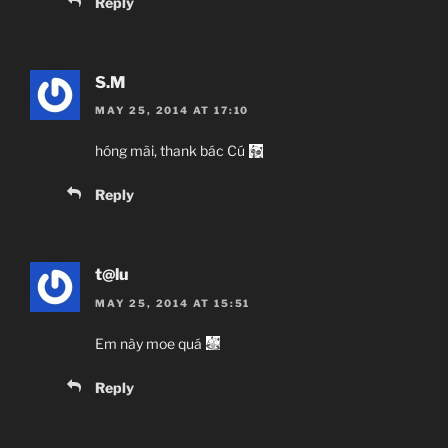
Reply
S.M
MAY 25, 2014 AT 17:10
hóng mãi, thank bác Cú
Reply
t@lu
MAY 25, 2014 AT 15:51
Em này moe quá
Reply