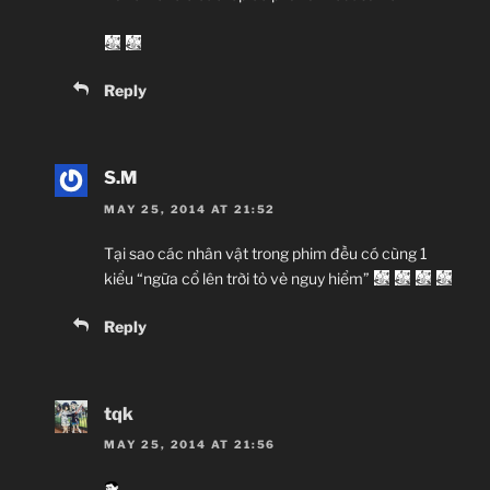
Reply
S.M
MAY 25, 2014 AT 21:52
Tại sao các nhân vật trong phim đều có cùng 1
kiểu “ngữa cổ lên trời tỏ vẻ nguy hiểm”
Reply
tqk
MAY 25, 2014 AT 21:56