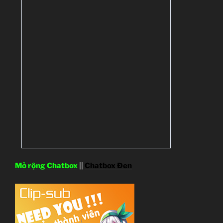
Mở rộng Chatbox
||
Chatbox Đen