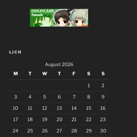
LỊCH
August 2026
M
T
W
T
F
S
S
1
2
3
4
5
6
7
8
9
10
11
12
13
14
15
16
17
18
19
20
21
22
23
24
25
26
27
28
29
30