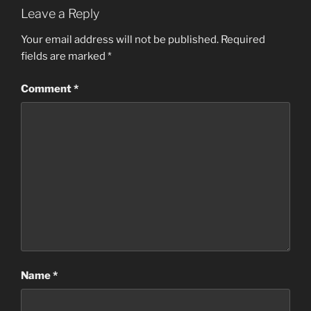
Leave a Reply
Your email address will not be published.
Required
fields are marked
*
Comment
*
Name
*