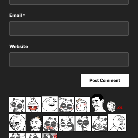
Email
*
Website