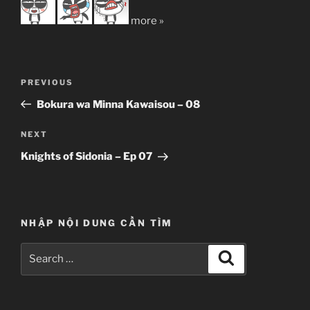
more »
Post
Previous
PREVIOUS
navigation
Post
Bokura wa Minna Kawaisou – 08
Next
NEXT
Post
Knights of Sidonia – Ep 07
NHẬP NỘI DUNG CẦN TÌM
Search
Search
for: