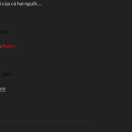
i của cả hai người….
 SỰ
:
Rubio
LOAD
are