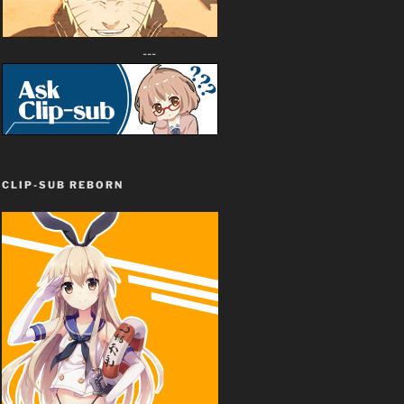
---
CLIP-SUB REBORN