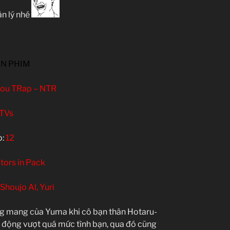
ân lý nhé
IN PHIM
ou TRap – NTR
TVs
p:
12
tors in Pack
Shoujo Al, Yuri
g mang của Yuma khi cô bạn thân Hotaru-
 động vượt quá mức tình bạn, qua đó cũng