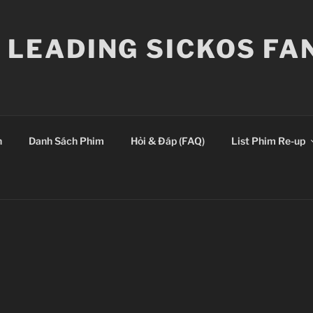
E LEADING SICKOS F
n
Danh Sách Phim
Hỏi & Đáp (FAQ)
List Phim Re-up