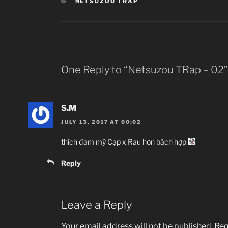
CATEGORIES
NETSUZOU TRAP
One Reply to “Netsuzou TRap – 02”
S.M
JULY 13, 2017 AT 00:02
thích đam mỹ Cạp x Rau hơn bách hợp
Reply
Leave a Reply
Your email address will not be published.
Req