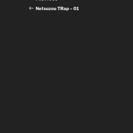
Previous
navigation
Post
Netsuzou TRap – 01