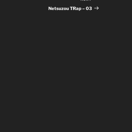
Next
Post
Netsuzou TRap – 03