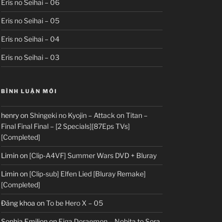
Eris no Seihai – 06
Eris no Seihai – 05
Eris no Seihai – 04
Eris no Seihai – 03
BÌNH LUẬN MỚI
henry
on
Shingeki no Kyojin – Attack on Titan –
Final Final Final – [2 Specials][87Eps TVs]
[Completed]
Limin
on
[Clip-A4VF] Summer Wars DVD + Bluray
Limin
on
[Clip-sub] Elfen Lied [Bluray Remake]
[Completed]
Đăng khoa
on
To be Hero X – 05
Sophia Emilion
on
Eiga Doraemon – Nobita to Sora