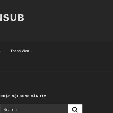
ANSUB
Thành Viên
NHẬP NỘI DUNG CẦN TÌM
Search
Search
for: