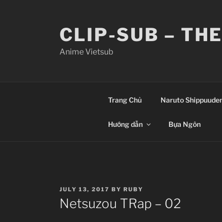
Skip
to
CLIP-SUB – TH
content
Anime Vietsub
Trang Chủ
Naruto Shippuude
Hướng dẫn
Bựa Ngôn
POSTED
JULY 13, 2017
BY
RUBY
ON
Netsuzou TRap – 02