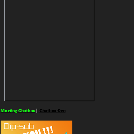
Mở rộng Chatbox
||
Chatbox Đen