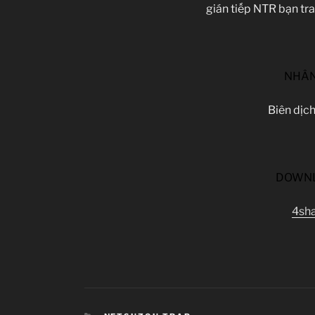
gián tiếp NTR bạn tra
NHÂN
Biên dịch
DOWN
4sh