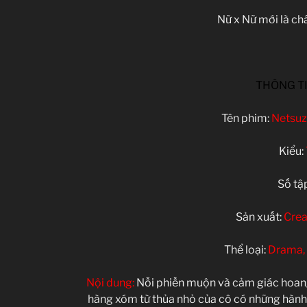
Nữ x Nữ mới là ch
THÔNG T
Tên phim:
Netsuz
Kiểu:
Số tậ
Sản xuất:
Crea
Thể loại:
Drama, 
Nội dung:
Nỗi phiền muộn và cảm giác hoan
hàng xóm từ thủa nhỏ của cô có những hành