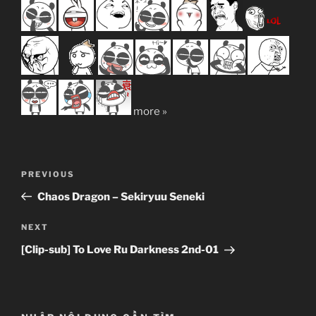
more »
Post
Previous
PREVIOUS
navigation
Post
Chaos Dragon – Sekiryuu Seneki
Next
NEXT
Post
[Clip-sub] To Love Ru Darkness 2nd-01