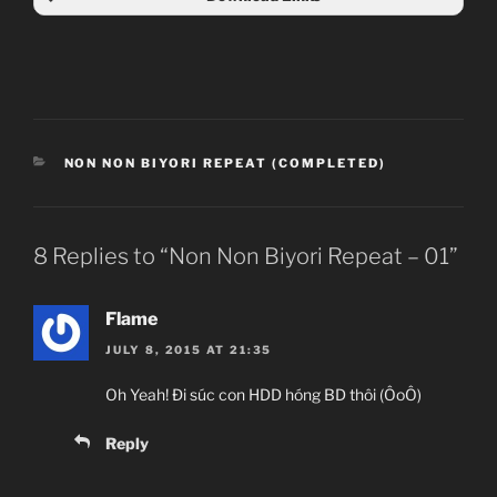
CATEGORIES
NON NON BIYORI REPEAT (COMPLETED)
8 Replies to “Non Non Biyori Repeat – 01”
Flame
JULY 8, 2015 AT 21:35
Oh Yeah! Đi súc con HDD hóng BD thôi (ÔoÔ)
Reply