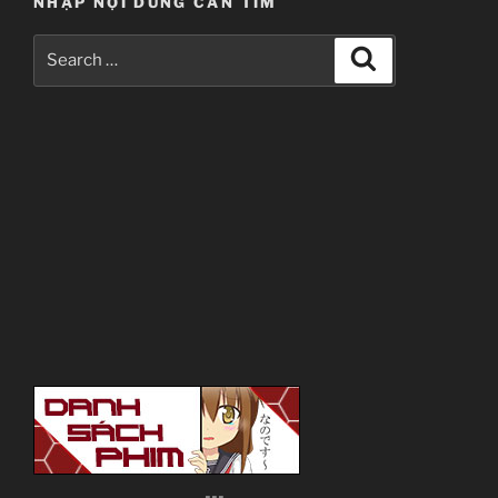
NHẬP NỘI DUNG CẦN TÌM
Search
Search
for:
---