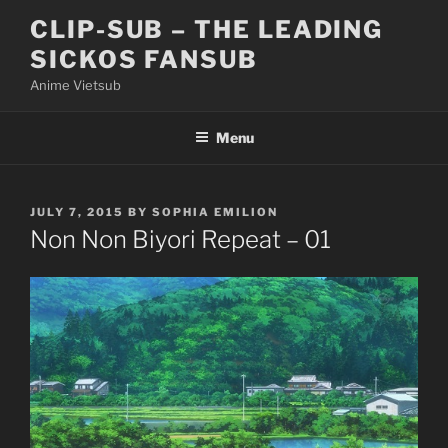
Skip
CLIP-SUB – THE LEADING
to
SICKOS FANSUB
content
Anime Vietsub
Menu
POSTED
JULY 7, 2015
BY
SOPHIA EMILION
ON
Non Non Biyori Repeat – 01