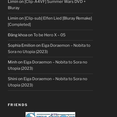
Limin
on
[Clip-A4VF] Summer Wars DVD +
Bluray
Limin
on
[Clip-sub] Elfen Lied [Bluray Remake]
[Completed]
Đăng khoa
on
To be Hero X – 05
Sophia Emilion
on
Eiga Doraemon – Nobita to
Sora no Utopia (2023)
Minh
on
Eiga Doraemon – Nobita to Sora no
Utopia (2023)
Shini
on
Eiga Doraemon – Nobita to Sora no
Utopia (2023)
FRIENDS