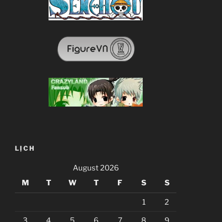
LỊCH
August 2026
M
T
W
T
F
S
S
1
2
3
4
5
6
7
8
9