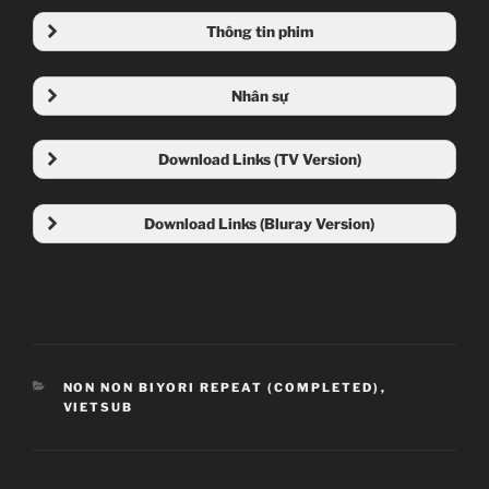
Thông tin phim
Nhân sự
Download Links (TV Version)
Download Links (Bluray Version)
CATEGORIES
NON NON BIYORI REPEAT (COMPLETED)
,
VIETSUB