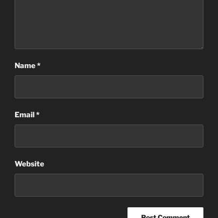
Name
*
Email
*
Website