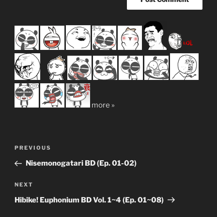
more »
Post
Previous
PREVIOUS
navigation
Post
Nisemonogatari BD (Ep. 01-02)
Next
NEXT
Post
Hibike! Euphonium BD Vol. 1~4 (Ep. 01~08)