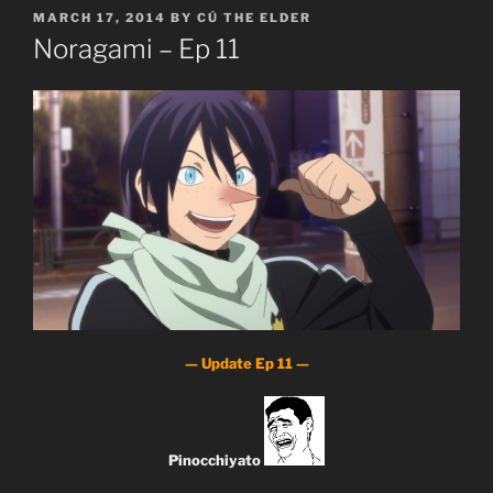
POSTED
MARCH 17, 2014
BY
CÚ THE ELDER
ON
Noragami – Ep 11
— Update Ep 11 —
Pinocchiyato