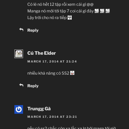
Có lẽ nó hết 12 tập rồi xem cái gì @@
Manga nó mới tới tập 7 coi cái gì đây
Lậy trời cho nó ra tiếp
Reply
Cú The Elder
MARCH 17, 2014 AT 21:24
nhiều khả năng có SS2
Reply
Trungg Gà
MARCH 17, 2014 AT 23:21
nếu có ss2 chắc còn xa lắc xa lơ bởi maga tới giờ