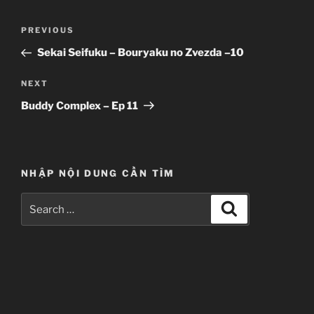
Post
Previous
PREVIOUS
navigation
Post
Sekai Seifuku – Bouryaku no Zvezda –10
Next
NEXT
Post
Buddy Complex – Ep 11
NHẬP NỘI DUNG CẦN TÌM
Search
Search
for: