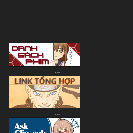
---
---