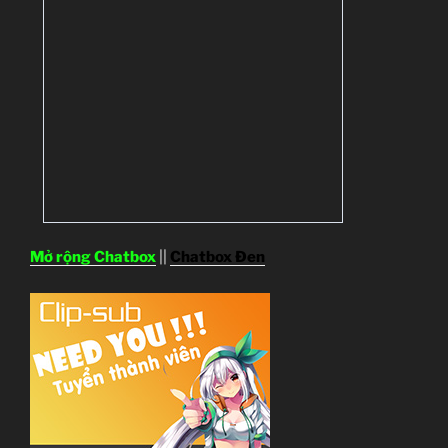
Mở rộng Chatbox
||
Chatbox Đen