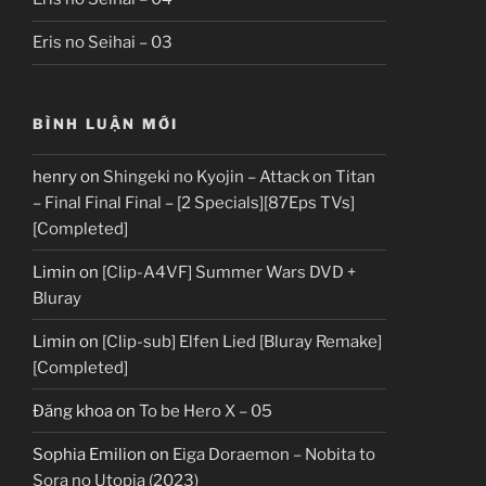
Eris no Seihai – 03
BÌNH LUẬN MỚI
henry
on
Shingeki no Kyojin – Attack on Titan
– Final Final Final – [2 Specials][87Eps TVs]
[Completed]
Limin
on
[Clip-A4VF] Summer Wars DVD +
Bluray
Limin
on
[Clip-sub] Elfen Lied [Bluray Remake]
[Completed]
Đăng khoa
on
To be Hero X – 05
Sophia Emilion
on
Eiga Doraemon – Nobita to
Sora no Utopia (2023)