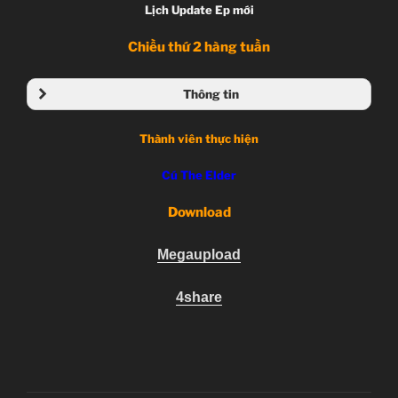
Lịch Update Ep mới
Chiều thứ 2 hàng tuần
Thông tin
Noragami
Thành viên thực hiện
ノラガミ
12, TV Series
Cú The Elder
05.01.2014 đến 23.03.2014
Bones
Download
Action, Adventure, Comedy, Manga, Seinen
Megaupload
4share
Thần lang thang và em gái đuôi mèo.