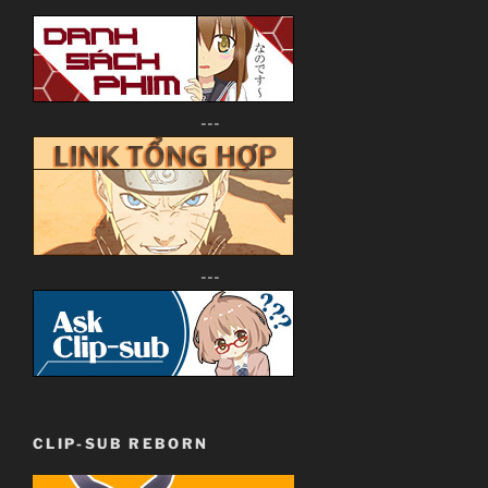
---
---
CLIP-SUB REBORN