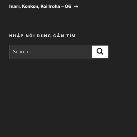
Post
Inari, Konkon, Koi Iroha – 06
NHẬP NỘI DUNG CẦN TÌM
Search
Search
for: