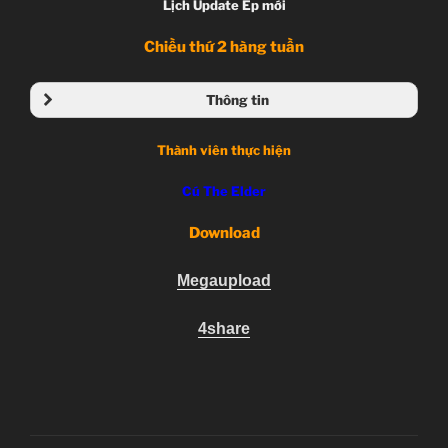
Lịch Update Ep mới
Chiều thứ 2 hàng tuần
Thông tin
Noragami
Thành viên thực hiện
ノラガミ
Unknown, TV Series
Cú The Elder
05.01.2014 đến ??
Bones
Download
Action, Adventure, Comedy, Manga, Seinen
Megaupload
4share
Thần lang thang và em gái đuôi mèo.