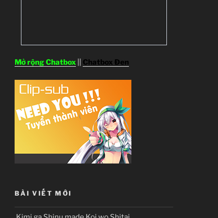
Mở rộng Chatbox
||
Chatbox Đen
BÀI VIẾT MỚI
Kimi ga Shinu made Koi wo Shitai