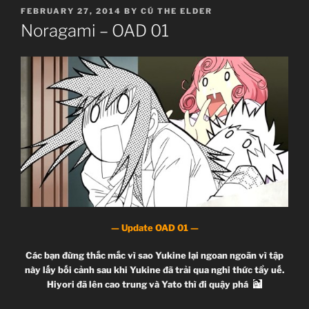
POSTED
FEBRUARY 27, 2014
BY
CÚ THE ELDER
ON
Noragami – OAD 01
— Update OAD 01 —
Các bạn đừng thắc mắc vì sao Yukine lại ngoan ngoãn vì tập
này lấy bối cảnh sau khi Yukine đã trải qua nghi thức tẩy uế.
Hiyori đã lên cao trung và Yato thì đi quậy phá