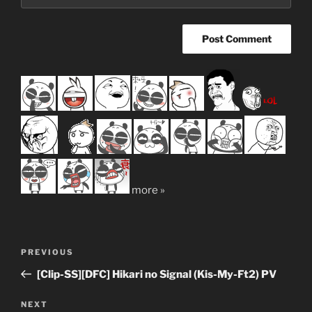
more »
Post
Previous
PREVIOUS
navigation
Post
[Clip-SS][DFC] Hikari no Signal (Kis-My-Ft2) PV
Next
NEXT