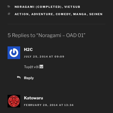
CATEGORIES
NORAGAMI (COMPLETED)
,
VIETSUB
TAGS
ACTION
,
ADVENTURE
,
COMEDY
,
MANGA
,
SEINEN
5 Replies to “Noragami – OAD 01”
H2C
JULY 25, 2014 AT 09:09
Tuyệt vời
Reply
Katowaru
FEBRUARY 28, 2014 AT 13:34